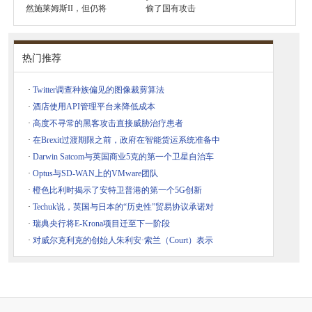
然施莱姆斯II，但仍将
偷了国有攻击
热门推荐
·
Twitter调查种族偏见的图像裁剪算法
·
酒店使用API​​管理平台来降低成本
·
高度不寻常的黑客攻击直接威胁治疗患者
·
在Brexit过渡期限之前，政府在智能货运系统准备中
·
Darwin Satcom与英国商业5克的第一个卫星自治车
·
Optus与SD-WAN上的VMware团队
·
橙色比利时揭示了安特卫普港的第一个5G创新
·
Techuk说，英国与日本的“历史性”贸易协议承诺对
·
瑞典央行将E-Krona项目迁至下一阶段
·
对威尔克利克的创始人朱利安·索兰（Court）表示