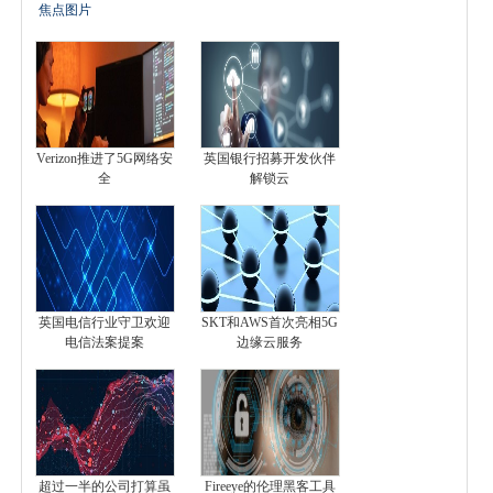
焦点图片
Verizon推进了5G网络安
英国银行招募开发伙伴
全
解锁云
英国电信行业守卫欢迎
SKT和AWS首次亮相5G
电信法案提案
边缘云服务
超过一半的公司打算虽
Fireeye的伦理黑客工具