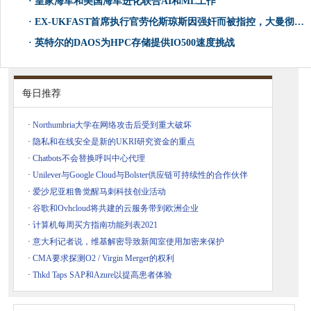
·
皇家海军和美国海军进化联合AI和ML工作
·
EX-UKFAST首席执行官劳伦斯琼斯因强奸而被指控，大曼彻斯特警方确认
·
英特尔的DAOS为HPC存储提供IO500速度挑战
每日推荐
·
Northumbria大学在网络攻击后受到重大破坏
·
隐私和在线安全是新的UKRI研究资金的重点
·
Chatbots不会替换呼叫中心代理
·
Unilever与Google Cloud与Bolster供应链可持续性的合作伙伴
·
爱沙尼亚粗鲁觉醒马刺科技创业活动
·
谷歌和Ovhcloud将共建的云服务带到欧洲企业
·
计算机每周买方指南功能列表2021
·
意大利记者说，维基解密导致新闻室使用加密来保护
·
CMA要求探测O2 / Virgin Merger的权利
·
Thkd Taps SAP和Azure以提高患者体验