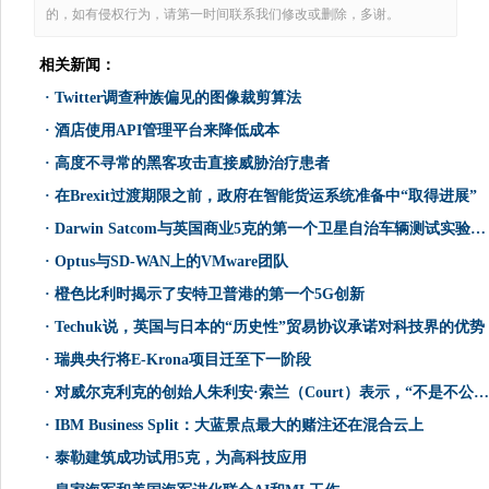
的，如有侵权行为，请第一时间联系我们修改或删除，多谢。
相关新闻：
·
Twitter调查种族偏见的图像裁剪算法
·
酒店使用API​​管理平台来降低成本
·
高度不寻常的黑客攻击直接威胁治疗患者
·
在Brexit过渡期限之前，政府在智能货运系统准备中“取得进展”
·
Darwin Satcom与英国商业5克的第一个卫星自治车辆测试实验室进入齿轮
·
Optus与SD-WAN上的VMware团队
·
橙色比利时揭示了安特卫普港的第一个5G创新
·
Techuk说，英国与日本的“历史性”贸易协议承诺对科技界的优势
·
瑞典央行将E-Krona项目迁至下一阶段
·
对威尔克利克的创始人朱利安·索兰（Court）表示，“不是不公正”
·
IBM Business Split：大蓝景点最大的赌注还在混合云上
·
泰勒建筑成功试用5克，为高科技应用