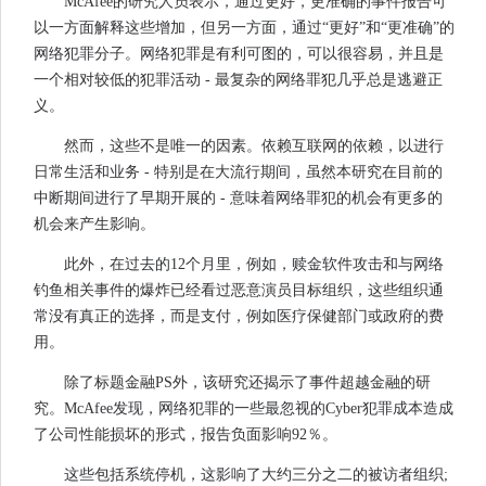
McAfee的研究人员表示，通过更好，更准确的事件报告可
以一方面解释这些增加，但另一方面，通过“更好”和“更准确”的
网络犯罪分子。网络犯罪是有利可图的，可以很容易，并且是
一个相对较低的犯罪活动 - 最复杂的网络罪犯几乎总是逃避正
义。
然而，这些不是唯一的因素。依赖互联网的依赖，以进行
日常生活和业务 - 特别是在大流行期间，虽然本研究在目前的
中断期间进行了早期开展的 - 意味着网络罪犯的机会有更多的
机会来产生影响。
此外，在过去的12个月里，例如，赎金软件攻击和与网络
钓鱼相关事件的爆炸已经看过恶意演员目标组织，这些组织通
常没有真正的选择，而是支付，例如医疗保健部门或政府的费
用。
除了标题金融PS外，该研究还揭示了事件超越金融的研
究。McAfee发现，网络犯罪的一些最忽视的Cyber​​犯罪成本造成
了公司性能损坏的形式，报告负面影响92％。
这些包括系统停机，这影响了大约三分之二的被访者组织;