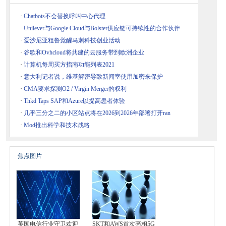
·
Chatbots不会替换呼叫中心代理
·
Unilever与Google Cloud与Bolster供应链可持续性的合作伙伴
·
爱沙尼亚粗鲁觉醒马刺科技创业活动
·
谷歌和Ovhcloud将共建的云服务带到欧洲企业
·
计算机每周买方指南功能列表2021
·
意大利记者说，维基解密导致新闻室使用加密来保护
·
CMA要求探测O2 / Virgin Merger的权利
·
Thkd Taps SAP和Azure以提高患者体验
·
几乎三分之二的小区站点将在2026到2026年部署打开ran
·
Mod推出科学和技术战略
焦点图片
英国电信行业守卫欢迎
SKT和AWS首次亮相5G