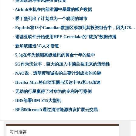
·
英国欧洲净零风险投资投资
·
Airbnb主机在内部泄漏中暴露的帐户数据
·
爱丁堡列出了计划成为一个聪明的城市
·
EquInix将13个Canadian数据区添加到其投资组合中，因为178万美元的钟声收购完成
·
诺基亚软件开始使用HPE Greenlake的“碳负”数据传播
·
新加坡建造5G人才管道
·
5.5g在华为预测高级通讯的黄金十年的途中
·
5G作为沃达丰，巨大的加入中德兰兹未来的流动性
·
NAO说，透明度和诚实的主要计划成功的关键
·
Horiba Mira将自动车辆与沃达丰4G和5G加速
·
无助的行星赢得了对华为的专利许可案例
·
DBS部署IBM Z15大型机
·
BP和Microsoft通过清洁能源协议扩展云交易
每日推荐