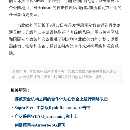
的首席执行官Edvard Lysne说。“我们所知道的是，袭击来自几
个外国地点。对Hedmark的攻击性质比我们以前所看到或经历的
任何事情更复杂。“
当北欧外国部长于9月17日在丹麦博恩霍尔姆岛遇到丹麦岛
遇见时，升级的IT基础设施取得了升级的风险。重点关注区域
和国际安全政策的会议批准了制定联合北欧努力的计划，以提
高能力，恢复和准备，通过加强多边合作来对抗网络和混合威
胁。
郑重声明：本文版权归原作者所有，转载文章仅为传播更多信息之目
的，如有侵权行为，请第一时间联系我们修改或删除，多谢。
相关新闻：
·
挪威安全机构之间的合作计划在议会上进行网络攻击
·
Sopra Steria由新版Ryuk Ransomware击中
·
广泛采用WBA Openroaming在卡上
·
剑桥顾问与Airborbe 5G起飞