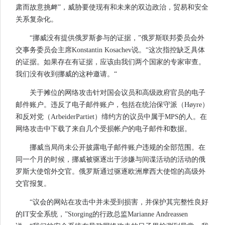
肃而故意挑衅”，威胁要使现有和未来的双边政治，贸易和安全
关系复杂化。
“挪威没有提供俄罗斯参与的证据，”俄罗斯联邦委员会外
交事务委员会主席Konstantin Kosachev说。“这次指控缺乏具体
的证据。如果存在有证据，应该由我们两个国家的专家审查。
我们没有收到挪威的这种邀请。“
关于摊位的网络攻击针对国会议员和高级政府官员的电子
邮件账户。违反了电子邮件账户，包括在统治保守派（Høyre）
和反对党（ArbeiderPartiet）缔约方的议员中属于MPS的人。在
网络攻击中下载了来自几个受损帐户的电子邮件和数据。
挪威当局尚未公开披露电子邮件账户违规的全部范围。在
同一个月的时候，挪威被驱逐出于涉嫌与间谍活动的活动的俄
罗斯大使馆外交官。俄罗斯通过驱逐欧洲摩西大使馆的高级外
交官报复。
“议会的网站在攻击中并未受到损害，并保护其完整性良好
的IT安全系统，”Storging的行政总监Marianne Andreassen