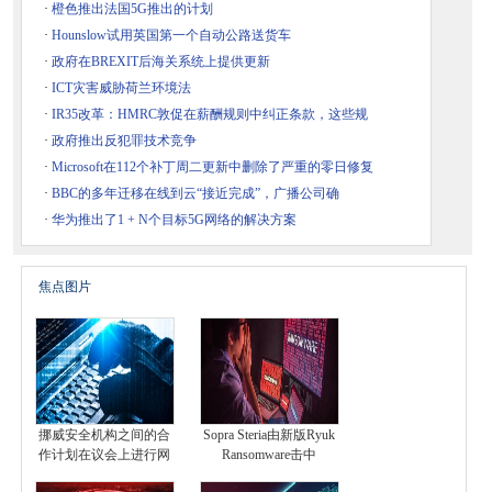
·
橙色推出法国5G推出的计划
·
Hounslow试用英国第一个自动公路送货车
·
政府在BREXIT后海关系统上提供更新
·
ICT灾害威胁荷兰环境法
·
IR35改革：HMRC敦促在薪酬规则中纠正条款，这些规
·
政府推出反犯罪技术竞争
·
Microsoft在112个补丁周二更新中删除了严重的零日修复
·
BBC的多年迁移在线到云“接近完成”，广播公司确
·
华为推出了1 + N个目标5G网络的解决方案
焦点图片
挪威安全机构之间的合
Sopra Steria由新版Ryuk
作计划在议会上进行网
Ransomware击中