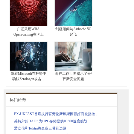
广泛采用WBA
剑桥顾问与Airborbe 5G
Openroaming在卡上
起飞
随着Microsoft在狂野中
遥控工作世界揭示了云/
确认Zerologon攻击，
萨斯安全问题
热门推荐
·
EX-UKFAST首席执行官劳伦斯琼斯因强奸而被指控，
·
英特尔的DAOS为HPC存储提供IO500速度挑战
·
爱立信和Telstra将企业云带到边缘