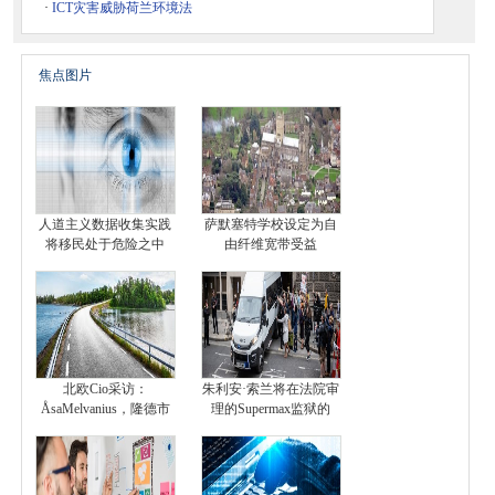
·
ICT灾害威胁荷兰环境法
焦点图片
人道主义数据收集实践
萨默塞特学校设定为自
将移民处于危险之中
由纤维宽带受益
北欧Cio采访：
朱利安·索兰将在法院审
ÅsaMelvanius，隆德市
理的Supermax监狱的