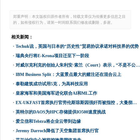
郑重声明：本文版权归原作者所有，转载文章仅为传播更多信息之目
的，如有侵权行为，请第一时间联系我们修改或删除，多谢。
相关新闻：
·
Techuk说，英国与日本的“历史性”贸易协议承诺对科技界的优势
·
瑞典央行将E-Krona项目迁至下一阶段
·
对威尔克利克的创始人朱利安·索兰（Court）表示，“不是不公正”
·
IBM Business Split：大蓝景点最大的赌注还在混合云上
·
泰勒建筑成功试用5克，为高科技应用
·
皇家海军和美国海军进化联合AI和ML工作
·
EX-UKFAST首席执行官劳伦斯琼斯因强奸而被指控，大曼彻斯特警方确认
·
英特尔的DAOS为HPC存储提供IO500速度挑战
·
爱立信和Telstra将企业云带到边缘
·
Jeremy Darroch降低了天空集团首席执行官