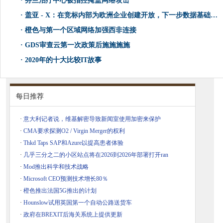
·
芬兰治疗中心被指控掩盖网络攻击
·
盖亚 - X：在竞标内部为欧洲企业创建开放，下一步数据基础设施
·
橙色与第一个区域网络加强西非连接
·
GDS审查云第一次政策后施施施施
·
2020年的十大比较IT故事
每日推荐
·
意大利记者说，维基解密导致新闻室使用加密来保护
·
CMA要求探测O2 / Virgin Merger的权利
·
Thkd Taps SAP和Azure以提高患者体验
·
几乎三分之二的小区站点将在2026到2026年部署打开ran
·
Mod推出科学和技术战略
·
Microsoft CEO预测技术增长80％
·
橙色推出法国5G推出的计划
·
Hounslow试用英国第一个自动公路送货车
·
政府在BREXIT后海关系统上提供更新