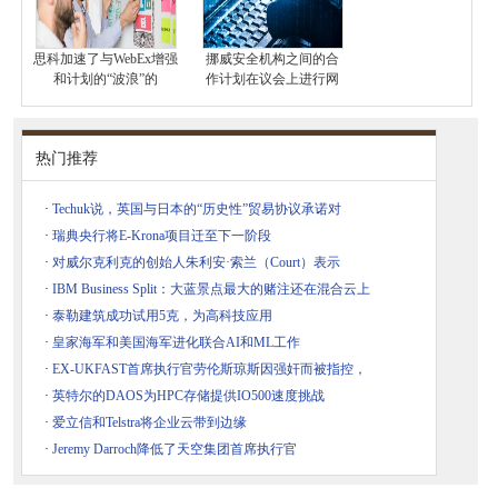
思科加速了与WebEx增强
挪威安全机构之间的合
和计划的“波浪”的
作计划在议会上进行网
热门推荐
·
Techuk说，英国与日本的“历史性”贸易协议承诺对
·
瑞典央行将E-Krona项目迁至下一阶段
·
对威尔克利克的创始人朱利安·索兰（Court）表示
·
IBM Business Split：大蓝景点最大的赌注还在混合云上
·
泰勒建筑成功试用5克，为高科技应用
·
皇家海军和美国海军进化联合AI和ML工作
·
EX-UKFAST首席执行官劳伦斯琼斯因强奸而被指控，
·
英特尔的DAOS为HPC存储提供IO500速度挑战
·
爱立信和Telstra将企业云带到边缘
·
Jeremy Darroch降低了天空集团首席执行官