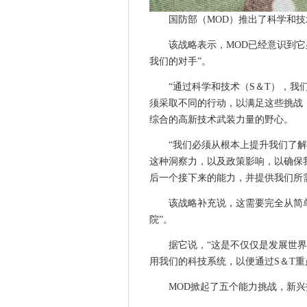
政府在BREXIT后海关系统上
国防部（MOD）推出了科学和
BP和Microsoft通过清洁能
Jeremy Darroch降低了天
该战略表示，MOD已经意识到
随着Microsoft在狂野中确认Ze
我们的对手”。
ICT灾害威胁荷兰环境法
“通过科学和技术（S＆T），我
Matt Hancock宣布医疗保健A
须采取不同的行动，以满足这些挑战
芬兰治疗中心被指控掩盖网络
综合的高新技术武装力量的野心。
遥控工作世界揭示了云/萨斯安
“我们必须从根本上提升我们了
IR35改革：HMRC敦促在薪
这种洞察力，以及政策影响，以确保
爱丁堡委员会创建智能城市运
后一个接下来的能力，并提供我们所
盖亚 - X：在竞标内部为欧洲
该战略补充说，这需要完全从简
NAO说，家庭办公室数字边界
院”。
政府推出反犯罪技术竞争
新加坡政府仍然是网络攻击者的
据它说，“这是不仅仅是发展世
用我们的科技系统，以便通过S＆T重
橙色与第一个区域网络加强西
它优先事项：APAC企业准备
MOD掀起了五个能力挑战，新兴
Microsoft在112个补丁周