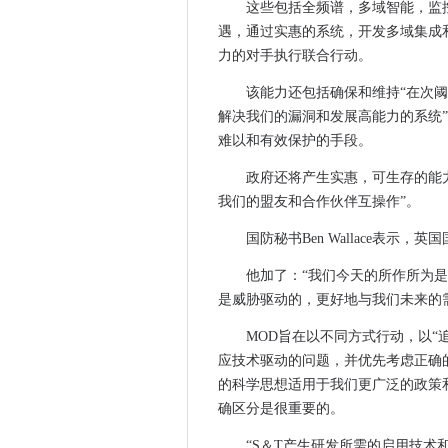
这些包括全频谱，多域智能，监控
Microsoft Hails在Sub-Se
遇，通过实惠的系统，开发多域集成
GDS审查云第一次政策后施施
力的对手执行联合行动。
三个扩展了与CityFibre的全
该能力还包括确保和维持“在次阈
BBC的多年迁移在线到云“接近
解决我们的漏洞和发展高能力的系统
claritas taps ai加强医学图像
难以和有效保护的手段。
2020年的十大比较IT故事
政府还将产生实惠，可生存的能
机会主义的eGregor赎金软
我们的盟友和合作伙伴互操作”。
华为推出了1 + N个目标5G网
Benelux Ports在主要效率驱动器
国防秘书Ben Wallace表示
HMRC在2019 - 20年将11
他加了：“我们今天的所作所为
英国政府地理空间委员会规定
是威胁驱动的，更好地与我们未来的
爱立信Scoops BT 5G通信
MOD旨在以不同方式行动，以“
英国 - 欧盟Brexit交易：Te
应技术驱动的问题，并优先考虑正确
Deutsche Bank将零售银行I
的科学思想适用于我们更广泛的政策
挪威的企业希望政府支持“畜群
确区分是很重要的。
Oneweb从破产中出现，准备1
“S＆T产生研发所需的启用技术