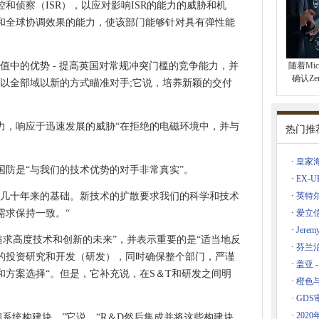
和侦察（ISR），以应对影响ISR的能力的威胁和机
a Datacentres中运行的服务器可靠性
和全球协调效果的能力，使该部门能够针对具有弹性能
施施
纤维连接伙伴关系
值中的优势 - 提高英国对常规冲突门槛的竞争能力，并
随着Mic
完成”，广播公司确认
确认Ze
”以全部域以新的方式瞄准对手;它说，培养新颖的交付
力，响应于迅速发展的威胁“在拒绝的电磁环境中，并与
件是一种新兴和积极的威胁
热门推
络的解决方案
·
皇家
中使用BloctChain
，英国国防是“与我们的技术优势的对手非常真实”。
·
EX-
个数据安全事件推荐给ICO
是几十年来的基础。新技术的扩散要求我们的科学和技术
·
英特尔
了利用位置数据的行动
需求保持一致。“
·
爱立信
网络的城市部分
·
Jer
追求高度技术和创新的未来”，并表示重要的是“适当地反
chuk看到数字和数据充足的积极历程
·
芬兰
的投资研究和开发（研发），同时确保整个部门，严谨
T单位销售给TCS 1欧元
·
盖亚
和方案选择“。但是，它补充说，在S＆T和研发之间明
免疫力”到网络攻击
·
橙色
·
GD
2月17日发布
·
202
和系统构建块，”它说。“R＆D然后集成并将这些构建块