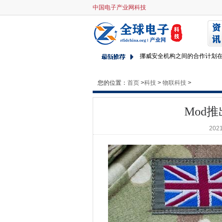
中国电子产业网科技
Mod推出科学和技术战略
NAO说，透明度和诚实的主要
皇家海军和美国海军进化联合AI
挪威安全机构之间的合作计划
Microsoft CEO预测技术增长8
Horiba Mira将自动车辆与沃
您的位置：
首页
>
科技
>
物联科技
>
EX-UKFAST首席执行官劳
Sopra Steria由新版Ryuk Ra
Mod
橙色推出法国5G推出的计划
2021
无助的行星赢得了对华为的专
英特尔的DAOS为HPC存储提供
广泛采用WBA Openroaming
Hounslow试用英国第一个自
DBS部署IBM Z15大型机
爱立信和Telstra将企业云带到
剑桥顾问与Airborbe 5G起飞