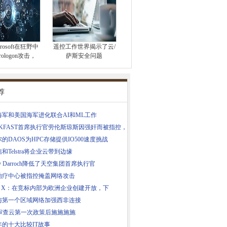
rosoft在狂野中
遥控工作世界揭示了云/
rologon攻击，
萨斯安全问题
荐
海军和美国海军进化联合AI和ML工作
UKFAST首席执行官劳伦斯琼斯因强奸而被指控，
的DAOS为HPC存储提供IO500速度挑战
和Telstra将企业云带到边缘
emy Darroch降低了天空集团首席执行官
治疗中心被指控掩盖网络攻击
 - X：在竞标内部为欧洲企业创建开放，下
与第一个区域网络加强西非连接
S审查云第一次政策后施施施施
0年的十大比较IT故事