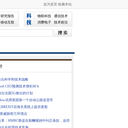
设为首页
收藏本站
研究报告
物联科技
通信技术
移动互联
消费电子
技术前沿
荐
d推出科学和技术战略
osoft CEO预测技术增长80％
推出法国5G推出的计划
nslow试用英国第一个自动公路送货车
BREXIT后海关系统上提供更新
灾害威胁荷兰环境法
5改革：HMRC敦促在薪酬规则中纠正条款，这些
推出反犯罪技术竞争