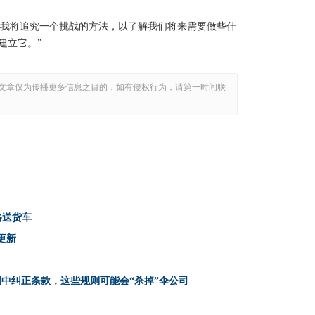
提供更新
，我将追究一个挑战的方法，以了解我们将来需要做些什
源协议扩展云交易
建立它。”
空集团首席执行官
rologon攻击，播放补丁
文章仅为传播更多信息之目的，如有侵权行为，请第一时间联
I项目5000万英镑
攻击
全问题
酬规则中纠正条款，这些规则可能会“杀掉”伞公司
营中心
企业创建开放，下一步数据基础设施
计划未能提供交付
路送货车
更新
“多汁的目标”
非连接
规则中纠正条款，这些规则可能会“杀掉”伞公司
恢复预算
二更新中删除了严重的零日修复