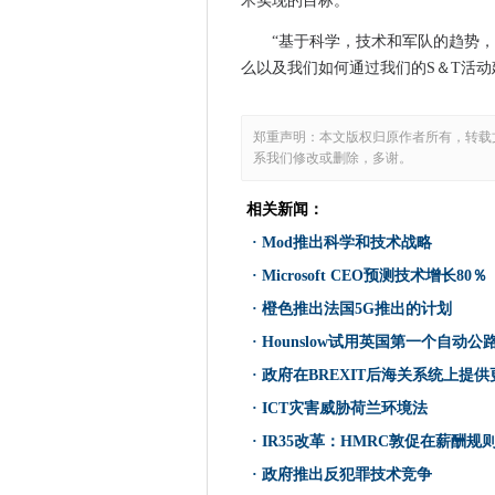
术实现的目标。
政府在BREXIT后海关系统上
“基于科学，技术和军队的趋势
BP和Microsoft通过清洁能
么以及我们如何通过我们的S＆T活动
Jeremy Darroch降低了天
随着Microsoft在狂野中确认Ze
ICT灾害威胁荷兰环境法
郑重声明：本文版权归原作者所有，转载
系我们修改或删除，多谢。
Matt Hancock宣布医疗保健A
芬兰治疗中心被指控掩盖网络
相关新闻：
遥控工作世界揭示了云/萨斯安
·
Mod推出科学和技术战略
IR35改革：HMRC敦促在薪
·
Microsoft CEO预测技术增长80％
爱丁堡委员会创建智能城市运
·
橙色推出法国5G推出的计划
盖亚 - X：在竞标内部为欧洲
NAO说，家庭办公室数字边界
·
Hounslow试用英国第一个自动公
政府推出反犯罪技术竞争
·
政府在BREXIT后海关系统上提供
新加坡政府仍然是网络攻击者的
·
ICT灾害威胁荷兰环境法
橙色与第一个区域网络加强西
·
IR35改革：HMRC敦促在薪酬
它优先事项：APAC企业准备
·
政府推出反犯罪技术竞争
Microsoft在112个补丁周