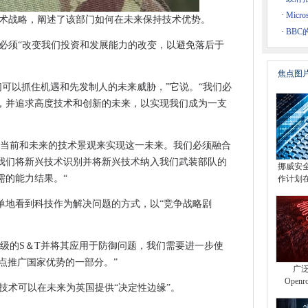
提供更新
·
Mic
技术战略，阐述了该部门如何在未来保持技术优势。
源协议扩展云交易
复
·
BB
空集团首席执行官
它必须“改变我们投资和发展能力的改变，以避免落后于
rologon攻击，播放补丁
焦点图
们可以抓住机遇和先发制人的未来威胁，”它说。“我们必
I项目5000万英镑
，并追求高度技术和创新的未来，以实现我们成为一支
攻击
全问题
解当前和未来的技术景观来实现这一未来。我们必须融合
酬规则中纠正条款，这些规则可能会“杀掉”伞公司
我们将新兴技术识别并将新兴技术纳入我们武装部队的
挪威安
营中心
需的能力结果。“
作计划
企业创建开放，下一步数据基础设施
单地看到科技作为解决问题的方式，以“竞争战略剧
计划未能提供交付
“多汁的目标”
界级的S＆T并将其应用于防御问题，我们需要进一步使
点推广国家优势的一部分。”
非连接
广泛
Open
恢复预算
技术可以在未来为英国提供“决定性边缘”。
二更新中删除了严重的零日修复