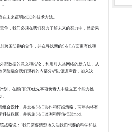
风险，发现欧洲的央行
。”
计划成功的关键
旨在未来证明MOD的技术方法。
和ML工作
中竞争，我们必须在我们努力了解未来的努力中，然后果
在议会上进行网络攻击
0％
增加跨国防御的合作，并在寻找新的S＆T方面更有效和
达丰4G和5G加速
伦斯琼斯因强奸而被指控，大曼彻斯特警方确认
nsomware击中
量外部数据的意义和推论，利用对人类网络的新方法，从
地保险融合我们现有的内部分析以促进声音，加入决
利许可案例
IO500速度挑战
计划，在部门R7D优先事项负责人中建立五个能力挑
在卡上
划。
动公路送货车
资组合设计，并发布S＆T协作和订婚策略，两年内将有
科技数据，并实施S＆T监测和评估框架mod。
边缘
an推出该战略说：“我们需要清楚地关注我们想要的科学和技