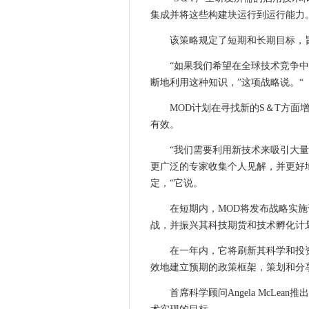
银行会议室的专业知识降低了
集成并将这些构建块运行到运行能力
Mod推出科学和技术战略
NAO说，透明度和诚实的主要
该策略规定了短期和长期目标，
皇家海军和美国海军进化联合AI
“如果我们希望在全球技术竞争
挪威安全机构之间的合作计划
断地利用这种知识，”这项战略说。“
Microsoft CEO预测技术增长8
MOD计划在寻找新的S＆T方面
Horiba Mira将自动车辆与沃
有效。
EX-UKFAST首席执行官劳
Sopra Steria由新版Ryuk Ra
“我们需要利用新技术来吸引大
更广泛的专家收集个人见解，并更好
橙色推出法国5G推出的计划
定，“它说。
无助的行星赢得了对华为的专
英特尔的DAOS为HPC存储提供
在短期内，MOD将发布战略实施
广泛采用WBA Openroaming
战，并振兴其科技期货和技术孵化计
Hounslow试用英国第一个自
在一年内，它将刷新其科学和投
DBS部署IBM Z15大型机
效地建立预期的政策框架，策划和分享
爱立信和Telstra将企业云带到
首席科学顾问Angela McLe
剑桥顾问与Airborbe 5G起飞