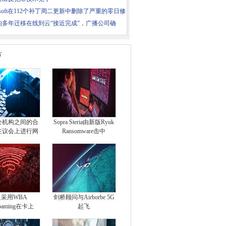
rosoft在112个补丁周二更新中删除了严重的零日修
C的多年迁移在线到云“接近完成”，广播公司确
片
全机构之间的合
Sopra Steria由新版Ryuk
在议会上进行网
Ransomware击中
采用WBA
剑桥顾问与Airborbe 5G
roaming在卡上
起飞