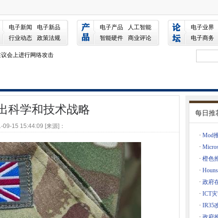
计划成功的关键
电子新闻
电子新品
电子产品
人工智能
电子业界
和ML工作
行业动态
政策法规
智能硬件
商业评论
电子商务
在议会上进行网络攻击
0％
达丰4G和5G加速
伦斯琼斯因强奸而被指控，大曼彻斯特警方确认
nsomware击中
推出科学和技术战略
每日推
-09-15 15:44:09 [来源]：
利许可案例
·
Mo
IO500速度挑战
·
Micr
在卡上
·
橙色
动公路送货车
·
Hou
·
政府在
·
ICT
边缘
·
IR3
规
·
政府