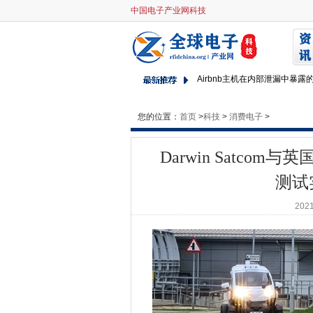
中国电子产业网科技
Darwin Satcom与英国
超过一半的公司打算虽然施莱姆
爱沙尼亚粗鲁觉醒马刺科技创
Airbnb主机在内部泄漏中暴露
Optus与SD-WAN上的VMwar
Fireeye的伦理黑客工具偷了
您的位置：
首页
>
科技
>
消费电子
>
谷歌和Ovhcloud将共建的云
Darwin Satco
爱丁堡列出了计划成为一个聪
橙色比利时揭示了安特卫普港的
测试
Ex UC全球经理说，被指控袭击A
2021
计算机每周买方指南功能列表20
EquInix将13个Canadi
Techuk说，英国与日本的“
人道主义数据收集实践将移民
意大利记者说，维基解密导致
诺基亚软件开始使用HPE Green