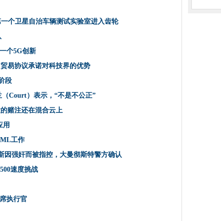
rologon攻击，播放补丁
商业5克的第一个卫星自治车辆测试实验室进入齿轮
5克的第一个卫星自治车辆测试实验室进入齿轮
斯II，但仍将继续进行美国数据转移
队
业活动
一个5G创新
的帐户数据
性”贸易协议承诺对科技界的优势
e团队
一阶段
国有攻击
Court）表示，“不是不公正”
服务带到欧洲企业
景点最大的赌注还在混合云上
明的城市
第一个5G创新
应用
ssange的Constange致力于厄瓜多尔智力
ML工作
21
斯琼斯因强奸而被指控，大曼彻斯特警方确认
an数据区添加到其投资组合中，因为178万美元的钟声收购完成
500速度挑战
历史性”贸易协议承诺对科技界的优势
处于危险之中
团首席执行官
新闻室使用加密来保护来源的方法
lake的“碳负”数据传播