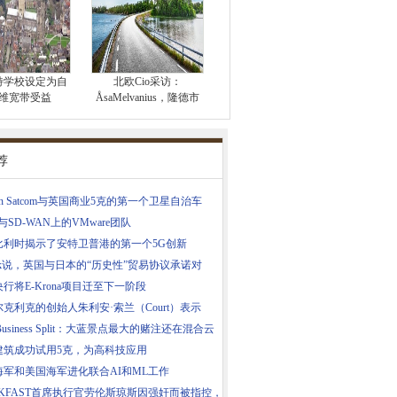
特学校设定为自
北欧Cio采访：
维宽带受益
ÅsaMelvanius，隆德市
荐
win Satcom与英国商业5克的第一个卫星自治车
us与SD-WAN上的VMware团队
比利时揭示了安特卫普港的第一个5G创新
huk说，英国与日本的“历史性”贸易协议承诺对
行将E-Krona项目迁至下一阶段
克利克的创始人朱利安·索兰（Court）表示
 Business Split：大蓝景点最大的赌注还在混合云
建筑成功试用5克，为高科技应用
海军和美国海军进化联合AI和ML工作
UKFAST首席执行官劳伦斯琼斯因强奸而被指控，