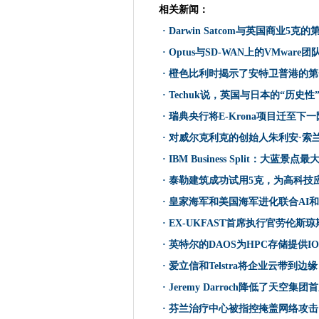
随着Microsoft在狂野中确认Ze
相关新闻：
Darwin Satcom与英国
·
Darwin Satcom与英国商业
超过一半的公司打算虽然施莱姆
·
Optus与SD-WAN上的VMware团
爱沙尼亚粗鲁觉醒马刺科技创
·
橙色比利时揭示了安特卫普港的第
Airbnb主机在内部泄漏中暴露
·
Techuk说，英国与日本的“历史
Optus与SD-WAN上的VMwar
·
瑞典央行将E-Krona项目迁至下
Fireeye的伦理黑客工具偷了
·
对威尔克利克的创始人朱利安·索兰（
谷歌和Ovhcloud将共建的云
·
IBM Business Split：大蓝
爱丁堡列出了计划成为一个聪
橙色比利时揭示了安特卫普港的
·
泰勒建筑成功试用5克，为高科技
Ex UC全球经理说，被指控袭击A
·
皇家海军和美国海军进化联合AI和
计算机每周买方指南功能列表20
·
EX-UKFAST首席执行官劳伦
EquInix将13个Canadi
·
英特尔的DAOS为HPC存储提供IO
Techuk说，英国与日本的“
·
爱立信和Telstra将企业云带到边缘
人道主义数据收集实践将移民
·
Jeremy Darroch降低了天空集
意大利记者说，维基解密导致
·
芬兰治疗中心被指控掩盖网络攻击
诺基亚软件开始使用HPE Green