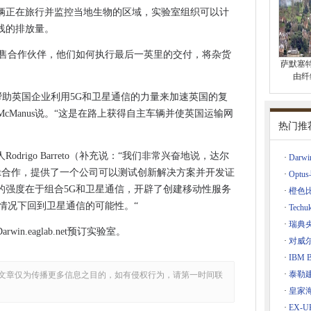
辆正在旅行并监控当地生物的区域，实验室组织可以计
在议会上进行网络攻击
线的排放量。
0％
零售合作伙伴，他们如何执行最后一英里的交付，将杂货
达丰4G和5G加速
萨默塞
伦斯琼斯因强奸而被指控，大曼彻斯特警方确认
由纤
nsomware击中
帮助英国企业利用5G和卫星通信的力量来加速英国的复
ek McManus说。“这是在路上获得自主车辆并使英国运输网
热门推
利许可案例
IO500速度挑战
drigo Barreto（补充说：“我们非常兴奋地说，达尔
·
Dar
在卡上
和Hispasat合作，提供了一个公司可以测试创新解决方案并开发证
·
Opt
动公路送货车
的强度在于组合5G和卫星通信，开辟了创建移动性服务
·
橙色
情况下回到卫星通信的可能性。“
·
Tec
边缘
·
瑞典央
n.eaglab.net预订实验室。
·
对威尔
·
IBM
提供更新
上
·
泰勒
文章仅为传播更多信息之目的，如有侵权行为，请第一时间联
源协议扩展云交易
·
皇家
空集团首席执行官
·
EX-