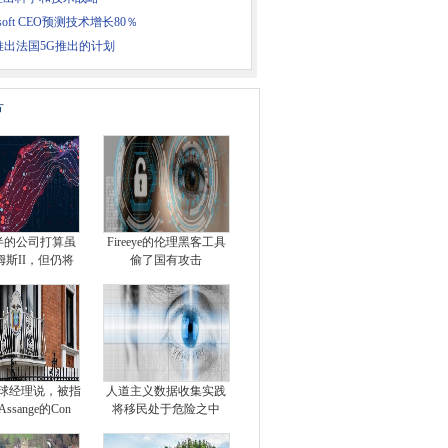
osoft CEO预测技术增长80％
推出法国5G推出的计划
片
半的公司打算虽
Fireeye的伦理黑客工具
姆斯II，但仍将
偷了国有攻击
C全球经理说，被指
人道主义数据收集实践
ssange的Con
将移民处于危险之中