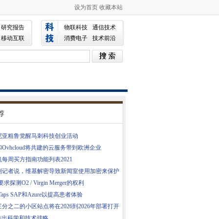
设为首页
收藏本站
研究报告
物联科技
通信技术
移动互联
消费电子
技术前沿
荐
尼亚粗鲁觉醒马刺科技创业活动
Ovhcloud将共建的云服务带到欧洲企业
每周买方指南功能列表2021
利记者说，维基解密导致新闻室使用加密来保护
求探测O2 / Virgin Merger的权利
 Taps SAP和Azure以提高患者体验
分之二的小区站点将在2026到2026年部署打开
d推出科学和技术战略