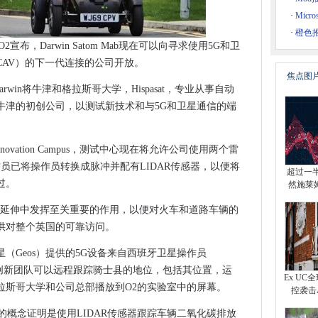
下一阶段
·
Micr
宽带受益
·
橙色
宣布，Darwin Satom Mab现在可以向寻求使用5G和卫
ger的权利
CAV）的下一代连接的公司开放。
焦点图
（Court）表示，“不是不公正”
 Darwin将牛津和格拉斯哥大学，Hispasat，专业从事自动
牛津的初创公司，以测试新技术和与5G和卫星通信的端
s，隆德市
提高患者体验
金十年的途中
和Innovation Campus，测试中心现在将允许公司使用两个雷
大蓝景点最大的赌注还在混合云上
作员已将操作员转换成脉冲并配有LIDAR传感器，以便将
超过一
ermax监狱的被定罪的恐怖主义Abu Hamza举行
过。
然施莱
6到2026年部署打开ran
的延伸中发挥至关重要的作用，以便对火车和道路车辆的
德兰兹未来的流动性
供对整个英国的可靠访问。
技应用
（Geos）提供的5G设备来自西班牙卫星操作员
划的“波浪”的合作
的公司的5G创新团队可以远程跟踪骑士县的地位，包括其位置，运
Ex U
拉斯哥大学和公司总部播放到O2的实验室中的屏幕。
控袭击A
计划成功的关键
上已经测试的概念证明是使用LIDAR传感器跟踪车辆二氧化碳排放
和ML工作