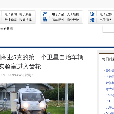
商业5克的第一个卫星自治车辆测试实验室进入齿轮
电子新闻
电子新品
电子产品
人工智能
电子业界
斯II，但仍将继续进行美国数据转移
行业动态
政策法规
智能硬件
商业评论
电子商务
业活动
的帐户数据
e团队
国有攻击
服务带到欧洲企业
m与英国商业5克的第一个卫星自治车辆
明的城市
每日推
第一个5G创新
实验室进入齿轮
ssange的Constange致力于厄瓜多尔智力
·
爱沙
-09-16 09:44:45 [来源]：
21
·
谷歌和
·
计算机
an数据区添加到其投资组合中，因为178万美元的钟声收购完成
·
意大
历史性”贸易协议承诺对科技界的优势
·
CMA要
处于危险之中
·
Thkd
新闻室使用加密来保护来源的方法
·
几乎三
lake的“碳负”数据传播
ran
·
Mo