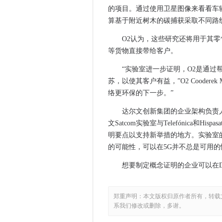
的项目。通过使用卫星图像来看看车
挪威安全机构之间的合作计划
算基于附近树木的碳捕获采取不同路
Microsoft CEO预测技术增长8
O2认为，这些研究还将用于其
Horiba Mira将自动车辆与沃
等货物直接带给客户。
EX-UKFAST首席执行官劳
Sopra Steria由新版Ryuk Ra
“实验室进一步证明，O2是通过
橙色推出法国5G推出的计划
苏，以使其客户有益，”O2 Cooder
络更环保的下一步。”
无助的行星赢得了对华为的专
英特尔的DAOS为HPC存储提供
达尔文创新集团的企业架构负责人Ro
广泛采用WBA Openroaming
文Satcom实验室与Telefónica
Hounslow试用英国第一个自
明要点以支持新举措的地方。实验室
DBS部署IBM Z15大型机
的可能性，可以在5G并不总是可用的
爱立信和Telstra将企业云带到
想要制定概念证明的企业可以在Darwi
剑桥顾问与Airborbe 5G起飞
政府在BREXIT后海关系统上
郑重声明：本文版权归原作者所有，转载
BP和Microsoft通过清洁能
系我们修改或删除，多谢。
Jeremy Darroch降低了天