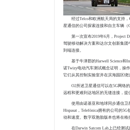
瑞典央行将E-Krona项目迁至
萨默塞特学校设定为自由纤维
经过Telco和欧洲航天局的支持，O2
CMA要求探测O2 / Virgin Mer
星通信的公司探索连接和自主车辆（
新加坡建造5G人才管道
对威尔克利克的创始人朱利安·索兰
第一次宣布2019年6月，Project
驾驶移动解决方案和达尔文创新集团
北欧Cio采访：ÅsaMelvaniu
到端连接。
Thkd Taps SAP和Azure以
5.5g在华为预测高级通讯的黄
基于牛津郡的Harwell Science
IBM Business Split：
诺Twizy电动汽车测试概念证明，操
朱利安·索兰将在法院审理的Sup
它们从其控制实验室并在滨海园区绕
几乎三分之二的小区站点将在202
O2所述卫星通信可以在5G网络
5G作为沃达丰，巨大的加入中
远程和更难到达地区的无缝连接，提
泰勒建筑成功试用5克，为高科
使用由诺基亚和地球同步通信卫星
思科加速了与WebEx增强和计
Hispasat，Telefónica拥有
Mod推出科学和技术战略
动和速度。数字双胞胎版本也将在格
NAO说，透明度和诚实的主要
在Darwin Satcom Lab
皇家海军和美国海军进化联合AI