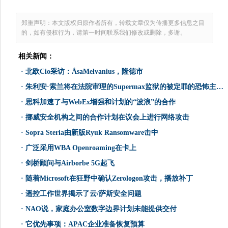
郑重声明：本文版权归原作者所有，转载文章仅为传播更多信息之目
的，如有侵权行为，请第一时间联系我们修改或删除，多谢。
相关新闻：
·
北欧Cio采访：ÅsaMelvanius，隆德市
·
朱利安·索兰将在法院审理的Supermax监狱的被定罪的恐怖主义Abu Hamza举行
·
思科加速了与WebEx增强和计划的“波浪”的合作
·
挪威安全机构之间的合作计划在议会上进行网络攻击
·
Sopra Steria由新版Ryuk Ransomware击中
·
广泛采用WBA Openroaming在卡上
·
剑桥顾问与Airborbe 5G起飞
·
随着Microsoft在狂野中确认Zerologon攻击，播放补丁
·
遥控工作世界揭示了云/萨斯安全问题
·
NAO说，家庭办公室数字边界计划未能提供交付
·
它优先事项：APAC企业准备恢复预算