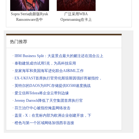
Sopra Steria由新版Ryuk
广泛采用WBA
Ransomware击中
Openroaming在卡上
热门推荐
·
IBM Business Split：大蓝景点最大的赌注还在混合云上
·
泰勒建筑成功试用5克，为高科技应用
·
皇家海军和美国海军进化联合AI和ML工作
·
EX-UKFAST首席执行官劳伦斯琼斯因强奸而被指控，
·
英特尔的DAOS为HPC存储提供IO500速度挑战
·
爱立信和Telstra将企业云带到边缘
·
Jeremy Darroch降低了天空集团首席执行官
·
芬兰治疗中心被指控掩盖网络攻击
·
盖亚 - X：在竞标内部为欧洲企业创建开放，下
·
橙色与第一个区域网络加强西非连接