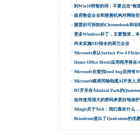
Oracle为其整个云平台投放自
·
到Win10明智的词：不要点击“检
贝尔法斯特提供的网络安全奖
·
政府敦促企业和慈善机构对网络安
开放式数据计划开放式升高努
·
惠普的可拆卸的Chromebook和
英国网络专家支持全球公司委
·
更多Windows补丁，主要预览，
gmail vs.收件箱：8生产力功
·
尚未实施NIS指令的荷兰企业
加利福尼亚州的重新修复“智能
·
Microsoft承认Surface Pro 4 
CommVault添加“磁带杀手”
·
Home Office Brexit应用程序将
所有变化：供应商和IT买家可以从G
大多数组织仍然缺乏事件响应
·
Microsoft在查找bsod bug后持有
到Win10明智的词：不要点击“
·
Microsoft瞄准同轴电缆AI开发人
微软最终在两周内退休的Windows
·
BT开关在Adastral Park的Quantum
这里有苹果的春季活动 - 这是
·
如何使用强大的密码来更好地保护您的
邮局董事交叉检查证实缺乏调
·
Mingis关于Tech：我们喜欢什么
政府敦促企业和慈善机构对网
·
Broadcom提出了Qualcomm的优
Microsoft Planner：办
全球技术周期取决于IPhone，I
花费教学科目的时间在过去六年