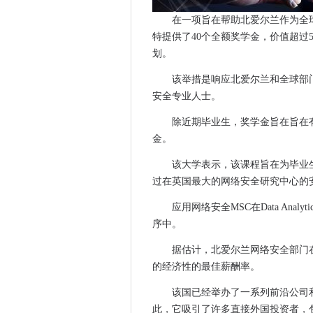
惠普的可拆卸的Chromeboo
在一项旨在帮助北爱尔兰作为全
技术谈话：机器学习和AI破译
特提供了40个全额奖学金，价值超过5
20家公司加入科技网络的网络
划。
中东国家加速量子计算研究
该举措是响应北爱尔兰和全球部
更多Windows补丁，主要预
安全专业人士。
deloitte：苹果的健康记录了
除近期毕业生，奖学金旨在旨在
一件关于两家医院的故事，采
金。
凝聚力计划将备份数据放在良
尚未实施NIS指令的荷兰企业
该大学表示，该课程旨在为毕业
懈怠的中断导致中断，但突出
过在英国最大的网络安全研究中心的安
Android和反托拉斯：您需
应用网络安全MSC在Data Analyti
Cyron宣布推出最新网络安全
序中。
Microsoft承认Surface Pro 
据估计，北爱尔兰网络安全部门在
微软的iOS改进办公室随处提供
的经济性的最佳薪酬率。
数据中心设备制造商必须可提
该国已经举办了一系列前沿公司
Mingis关于Tech：RSA 2018
此，它吸引了许多直接外国投资者，
Home Office Brexit应用程