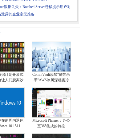
ace数据丢失：Botched Server迁移提示用户对
络泄露的企业毫无准备
片
数据计划开放式
CommVault添加“磁带杀
力让人们脱离沙
手”AWS冰川深档案冷
终在两周内退休
Microsoft Planner：办公
ows 10 1511
室365集成的特拉