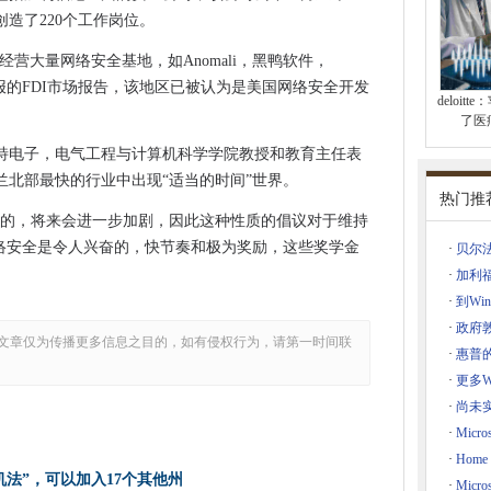
造了220个工作岗位。
v试验
d Server迁移提示用户对丢失歌曲命运的疑虑
兰经营大量网络安全基地，如Anomali，黑鸭软件，
时报的FDI市场报告，该地区已被认为是美国网络安全开发
deloit
持有Windows 10功能升级
了医
众所周知的弱点
特电子，电气工程与计算机科学学院教授和教育主任表
兰北部最快的行业中出现“适当的时间”世界。
热门推
大的，将来会进一步加剧，因此这种性质的倡议对于维持
人员
网络安全是令人兴奋的，快节奏和极为奖励，这些奖学金
·
贝尔
决恐怖主义
·
加利
r的Windows 10功能升级为企业 - 值得
·
到Wi
·
政府
文章仅为传播更多信息之目的，如有侵权行为，请第一时间联
um Network Link
·
惠普的
·
更多W
智能手机领先三星
·
尚未
为一个平台
·
Micro
吗？
·
Home
您的iPhone
法”，可以加入17个其他州
·
Micr