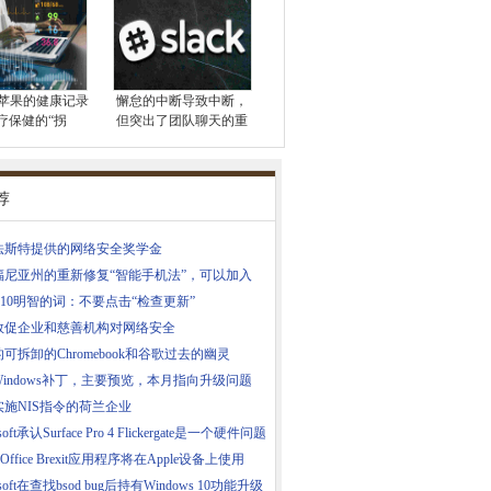
te：苹果的健康记录
懈怠的中断导致中断，
疗保健的“拐
但突出了团队聊天的重
荐
法斯特提供的网络安全奖学金
福尼亚州的重新修复“智能手机法”，可以加入
n10明智的词：不要点击“检查更新”
敦促企业和慈善机构对网络安全
可拆卸的Chromebook和谷歌过去的幽灵
indows补丁，主要预览，本月指向升级问题
实施NIS指令的荷兰企业
soft承认Surface Pro 4 Flickergate是一个硬件问题
 Office Brexit应用程序将在Apple设备上使用
osoft在查找bsod bug后持有Windows 10功能升级