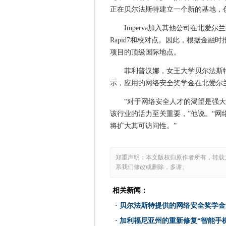
正在贝尔法斯特建立一个新的基地，创
O2 5G网络支持Millbrook Ca
MySpace数据丢失：Botche
Imperva加入其他公司在北爱尔
Rapid7和校对点。因此，根据金融
英国在扩大的投资中引导欧洲
项目的顶级国际地点。
Microsoft在查找bsod bug后
快速乘以物联网网络攻击使用
菲利普汉娜，女王大学贝尔法斯
对网络泄露的企业毫无准备
示，应用的网络安全奖学金在北爱尔
数据隐私的自我主权ID关键
“对于网络安全人才的渴望是强
Microsoft瞄准同轴电缆AI开发
该行业的活力至关重要，”他说。“
MI5和MET升级使用分析来解
将扩大其可访问性。”
Microsoft Stamps Octobe
NHS推出护理家庭可​​用性门户
郑重声明：本文版权归原作者所有，转载
BT开关在Adastral Park的Quant
系我们修改或删除，多谢。
iPhone 8和x将Apple推入
相关新闻：
WWDC：当Apple Watch成
瑞典占据芬兰AI挑战
·
贝尔法斯特提供的网络安全奖学金
如何使用强大的密码来更好地保护
·
加利福尼亚州的重新修复“智能手机