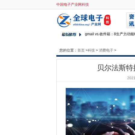
中国电子产业网科技
贝尔法斯特提供的网络安全奖
开放式数据计划开放式升高努
英国网络专家支持全球公司委
gmail vs.收件箱：8生产力功
加利福尼亚州的重新修复“智能
CommVault添加“磁带杀手”
您的位置：
首页
>
科技
>
消费电子
>
所有变化：供应商和IT买家可以从G
贝尔法斯特
大多数组织仍然缺乏事件响应
到Win10明智的词：不要点击“
2021
微软最终在两周内退休的Windows
这里有苹果的春季活动 - 这是
邮局董事交叉检查证实缺乏调
政府敦促企业和慈善机构对网
Microsoft Planner：办
全球技术周期取决于IPhone，I
花费教学科目的时间在过去六年