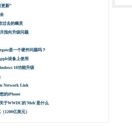
主功能
查更新”
学金
全
力让人们脱离沙发
谷歌过去的幽灵
员会
本月指向升级问题
能Gmail仍然无法匹配
手机法”，可以加入17个其他州
Flickergate是一个硬件问题吗？
AWS冰川深档案冷库
在Apple设备上使用
-Cloud 11期望什么？
计划
Windows 10功能升级
检查更新”
员
 10 1511
 Network Link
一个教育
iPhone
查分支问题
，关于WWDC的'Meh'是什么
络安全
惠（1200亿美元）
公室365集成的特拉洛竞争对手福利
MF声明
中下降了36％