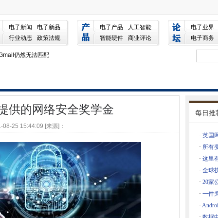
学金
电子新闻
电子新品
电子产品
人工智能
电子业界
力让人们脱离沙发
行业动态
政策法规
智能硬件
商业评论
电子商务
员会
能Gmail仍然无法匹配
手机法”，可以加入17个其他州
AWS冰川深档案冷库
-Cloud 11期望什么？
提供的网络安全奖学金
计划
每日推
检查更新”
-08-25 15:44:09 [来源]：
 10 1511
·
英国
一个教育
·
所有变
么？
·
这里有
查分支问题
·
全球技
络安全
·
20
公室365集成的特拉洛竞争对手福利
·
一件
MF声明
·
And
中下降了36％
件
·
数据