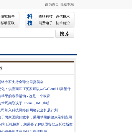
设为首页
收藏本站
研究报告
物联科技
通信技术
移动互联
消费电子
技术前沿
荐
网络专家支持全球公司委员会
化：供应商和IT买家可以从G-Cloud 11期望什
苹果的春季活动 - 这是一个教育
术周期取决于IPhone，IMF声明
家公司加入科技网络的网络安全扩展计划
关于两家医院的故事，采用苹果的健康录制应用
roid和反托拉斯：您需要了解欧盟谷歌反托拉斯案
中心设备制造商必须可提供固件