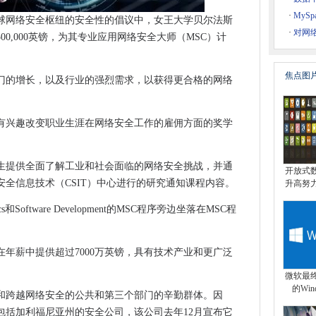
k和谷歌过去的幽灵
·
MySp
球网络安全枢纽的安全性的倡议中，女王大学贝尔法斯
·
对网
00,000英镑，为其专业应用网络安全大师（MSC）计
安全扩展计划
焦点图
门的增长，以及行业的强烈需求，以获得更合格的网络
览，本月指向升级问题
医疗保健的“拐点”
有兴趣改变职业生涯在网络安全工作的雇佣方面的奖学
用苹果的健康录制应用程序
好用途中
生提供全面了解工业和社会面临的网络安全挑战，并通
开放式
了团队聊天的重要性
全信息技术（CSIT）中心进行的研究通知课程内容。
升高努
要了解欧盟谷歌反托拉斯案件
cs和Software Development的MSC程序旁边坐落在MSC程
加速器队列
4 Flickergate是一个硬件问题吗？
年薪中提供超过7000万英镑，具有技术产业和更广泛
企业
微软最
供固件
的Wind
和跨越网络安全的公共和第三个部门的辛勤群体。因
的课程
包括加利福尼亚州的安全公司，该公司去年12月宣布它
序将在Apple设备上使用