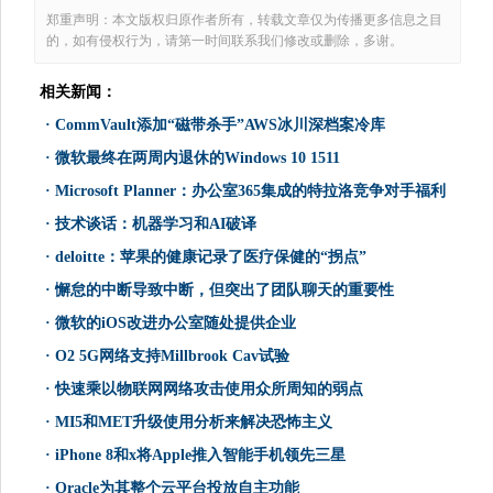
郑重声明：本文版权归原作者所有，转载文章仅为传播更多信息之目
的，如有侵权行为，请第一时间联系我们修改或删除，多谢。
相关新闻：
·
CommVault添加“磁带杀手”AWS冰川深档案冷库
·
微软最终在两周内退休的Windows 10 1511
·
Microsoft Planner：办公室365集成的特拉洛竞争对手福利
·
技术谈话：机器学习和AI破译
·
deloitte：苹果的健康记录了医疗保健的“拐点”
·
懈怠的中断导致中断，但突出了团队聊天的重要性
·
微软的iOS改进办公室随处提供企业
·
O2 5G网络支持Millbrook Cav试验
·
快速乘以物联网网络攻击使用众所周知的弱点
·
MI5和MET升级使用分析来解决恐怖主义
·
iPhone 8和x将Apple推入智能手机领先三星
·
Oracle为其整个云平台投放自主功能