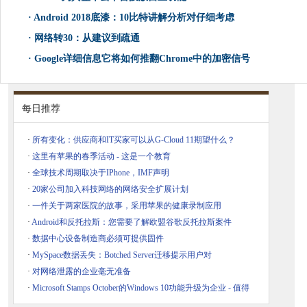
·
Android 2018底漆：10比特讲解分析对仔细考虑
·
网络转30：从建议到疏通
·
Google详细信息它将如何推翻Chrome中的加密信号
每日推荐
·
所有变化：供应商和IT买家可以从G-Cloud 11期望什么？
·
这里有苹果的春季活动 - 这是一个教育
·
全球技术周期取决于IPhone，IMF声明
·
20家公司加入科技网络的网络安全扩展计划
·
一件关于两家医院的故事，采用苹果的健康录制应用
·
Android和反托拉斯：您需要了解欧盟谷歌反托拉斯案件
·
数据中心设备制造商必须可提供固件
·
MySpace数据丢失：Botched Server迁移提示用户对
·
对网络泄露的企业毫无准备
·
Microsoft Stamps October的Windows 10功能升级为企业 - 值得