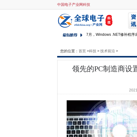
中国电子产业网科技
领先的PC制造商设置为扩展产
家庭办公室授予300万英镑的
从三个月的飞行员为NHS应用
7月，Windows .NET修
Oracle滚出了自己的区块链服
您的位置：
首页
>
来自道德黑客的主要课程
科技
>
技术前沿
>
获取应用的Microsoft 6月份修补程
领先的PC制造商设
谷歌Chrome OS接管的下一阶
对Edge DataceRes的需求
这么久，Swype：移动键盘先
2021
SAP与AB Inbev定居许可争议
微软远离Windows 7，Office
在部长说，英国对网络挑战但
新的大都市警察数据库提出了
Red Hat Enterprise Linu
4 Android趋势值得在2018年