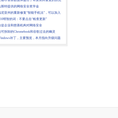
大都市警察数据库提出了帮派矩阵重复的担忧
法斯特提供的网络安全奖学金
福尼亚州的重新修复“智能手机法”，可以加入
n10明智的词：不要点击“检查更新”
敦促企业和慈善机构对网络安全
可拆卸的Chromebook和谷歌过去的幽灵
indows补丁，主要预览，本月指向升级问题