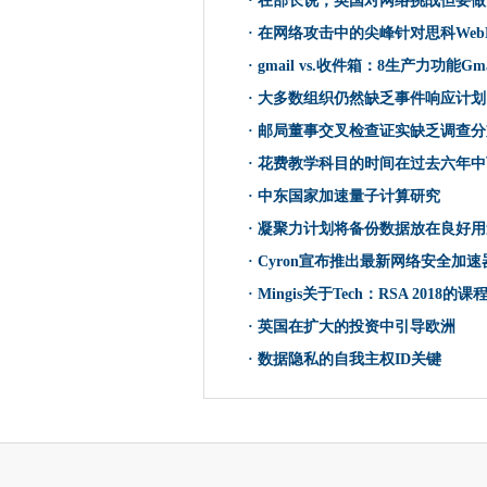
·
在部长说，英国对网络挑战但要做
Home Office Brexit应用程
·
在网络攻击中的尖峰针对思科Web
领先的PC制造商设置为扩展产
·
gmail vs.收件箱：8生产力功能G
家庭办公室授予300万英镑的
·
大多数组织仍然缺乏事件响应计划
从三个月的飞行员为NHS应用
7月，Windows .NET修
·
邮局董事交叉检查证实缺乏调查分
Oracle滚出了自己的区块链服
·
花费教学科目的时间在过去六年中
来自道德黑客的主要课程
·
中东国家加速量子计算研究
获取应用的Microsoft 6月份修补程
·
凝聚力计划将备份数据放在良好用
谷歌Chrome OS接管的下一阶
·
Cyron宣布推出最新网络安全加速
对Edge DataceRes的需求
·
Mingis关于Tech：RSA 2018的课
这么久，Swype：移动键盘先
·
英国在扩大的投资中引导欧洲
SAP与AB Inbev定居许可争议
·
数据隐私的自我主权ID关键
微软远离Windows 7，Office
在部长说，英国对网络挑战但
新的大都市警察数据库提出了
Red Hat Enterprise Linu
4 Android趋势值得在2018年