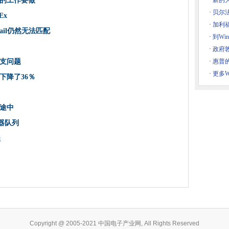
的工作要做
·
新的
序将在Apple设备上使用
·
贝尔
Ex
品范围以定位现有客户
·
加利
mail仍然无法匹配
生物识别服务合同
·
到Wi
程序发布的调查结果
·
政府
补程序出现，消失，重新出现，再次消失
支问题
·
惠普的
·
更多W
务
下降了36％
序，但注意Win7 NIC和Old Antivirus
途中
段
器队列
设置为在APAC中生长
程
锋的悼词
 2013支持论坛
要做的工作要做
帮派矩阵重复的担忧
x为全球业务贡献10TN
Copyright @ 2005-2021 中国电子产业网, All Rights Reserved
观看