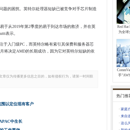
中下降了36％
k和谷歌过去的幽灵
应问题的困扰。英特尔处理器短缺已被竞争对手芯片制造
安全扩展计划
易于从2019年第2季度的易于到达市场的救济，并在英
Red Hat 
为全球
ttt表示。
览，本月指向升级问题
注于入门级PC，而英特尔略有索引其保费和服务器芯
医疗保健的“拐点”
几个月将决定AMD的长期成功，因为它对英特尔短缺的依
用苹果的健康录制应用程序
好用途中
CommV
手”A
文章仅为传播更多信息之目的，如有侵权行为，请第一时间联
了团队聊天的重要性
要了解欧盟谷歌反托拉斯案件
加速器队列
热门推
4 Flickergate是一个硬件问题吗？
范围以定位现有客户
·
家庭
企业
·
来自
供固件
在APAC中生长
·
这么久
的课程