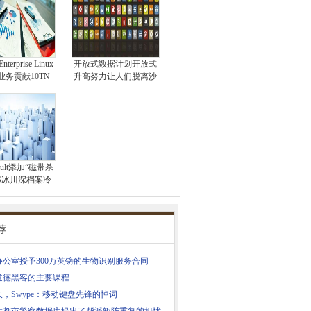
Enterprise Linux
开放式数据计划开放式
业务贡献10TN
升高努力让人们脱离沙
ault添加“磁带杀
WS冰川深档案冷
荐
办公室授予300万英镑的生物识别服务合同
道德黑客的主要课程
，Swype：移动键盘先锋的悼词