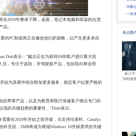
bEx
·
20
学金
·
一件
19年将在2019年整体下降，桌面，笔记本电脑和双架的出货
力让人们脱离沙发
产品。
员会
焦点图
能Gmail仍然无法匹配
倒，主要的PC制造商正在修改他们的策略，以产生更多来自
手机法”，可以加入17个其他州
AWS冰川深档案冷库
shan Dutt表示：“戴尔正在为获得SMB客户进行重大投
-Cloud 11期望什么？
人员，专注于该段，并驾驶新产品，包括双向商业用
计划
从三个
检查更新”
NHS应
商还将开始为其硬件组合附加更多服务，锁定客户以更严格的
 10 1511
。
一个教育
，包括苹果产品，以及为教育和医疗保健客户推出专门的
查分支问题
现的关键趋势的重要性，”Duttt表示。
络安全
业务需要在2020年开始之前升级，当支持结束时。Canalys
公室365集成的特拉洛竞争对手福利
充说，SMB将成为尾端Windows 10升级需求的关键
MF声明