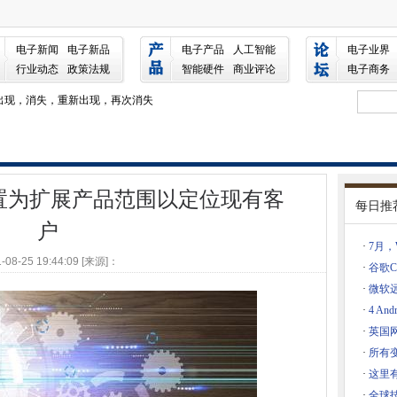
品范围以定位现有客户
电子新闻
电子新品
电子产品
人工智能
电子业界
生物识别服务合同
行业动态
政策法规
智能硬件
商业评论
电子商务
程序发布的调查结果
补程序出现，消失，重新出现，再次消失
务
序，但注意Win7 NIC和Old Antivirus
置为扩展产品范围以定位现有客
段
每日推
设置为在APAC中生长
户
锋的悼词
·
7月，
-08-25 19:44:09 [来源]：
·
谷歌C
·
微软远离
 2013支持论坛
·
4 An
要做的工作要做
·
英国
帮派矩阵重复的担忧
·
所有变
x为全球业务贡献10TN
么？
·
这里有
观看
·
全球技