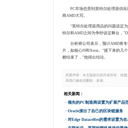
花费教学科目的时间在过去六年
惠普的可拆卸的Chromeboo
PC市场也受到英特尔处理器供
商AMD大写。
技术谈话：机器学习和AI破译
20家公司加入科技网络的网络
“英特尔处理器用品的问题设定为
中东国家加速量子计算研究
特尔和AMD之间为争吵设定舞台，”Du
更多Windows补丁，主要预
分析师公司表示，预计AMD将专
deloitte：苹果的健康记录了
片，如核心I9和Xeon。“接下来的
一件关于两家医院的故事，采
赖结束了，”他得出结论。
凝聚力计划将备份数据放在良
尚未实施NIS指令的荷兰企业
郑重声明：本文版权归原作者所有，转载
懈怠的中断导致中断，但突出
系我们修改或删除，多谢。
Android和反托拉斯：您需
Cyron宣布推出最新网络安全
相关新闻：
Microsoft承认Surface Pro 
·
领先的PC制造商设置为扩展产品
微软的iOS改进办公室随处提供
·
Oracle滚出了自己的区块链服务
数据中心设备制造商必须可提
·
对Edge DataceRes的需求设置为
Mingis关于Tech：RSA 2018