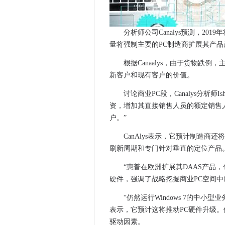
在网络攻击中的尖峰针对思科We
贝尔法斯特提供的网络安全奖
分析师公司Canalys预测，20
开放式数据计划开放式升高努
量将强制主要的PC制造商扩展其产品
英国网络专家支持全球公司委
gmail vs.收件箱：8生产力功
根据Canaalys，由于货物跌
新客户和现有客户的价值。
加利福尼亚州的重新修复“智能
CommVault添加“磁带杀手”
讨论商业PC段，Canalys分析师I
所有变化：供应商和IT买家可以从G
资，增加其直接销售人员的额定销售
大多数组织仍然缺乏事件响应
户。”
到Win10明智的词：不要点击“
CanAlys表示，它预计制造
微软最终在两周内退休的Windows
刷新周期和专门针对垂直的定位产品
这里有苹果的春季活动 - 这是
“惠普在欧洲扩展其DAAS产品
邮局董事交叉检查证实缺乏调
硬件，强调了战略挖掘商业PC空间中出
政府敦促企业和慈善机构对网
“仍然运行Windows 7的中小型
Microsoft Planner：办
表示，它预计这将推动PC硬件升级。他补
全球技术周期取决于IPhone，I
驱动因素。