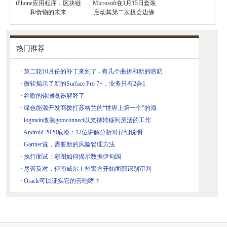
iPhone应用程序，区块链
Microsoft在1月15日套装
和食物的未来
启动其第二次机会边缘
热门推荐
·
第二轮10月份的补丁来到了 - 有几个曲折和新的唠叨
·
微软揭示了新的Surface Pro 7+，业务只有2合1
·
谷歌的铬浏览器解释了
·
绿色能源开发商拨打苏格兰的“世界上第一个”的海
·
logmein改装gotoconnect以支持转移到灵活的工作
·
Android 2020底漆：12位讲解分析对仔细说明
·
Gartner说，需要新的风险管理方法
·
执行面试：彩图如何揭示数据伊甸园
·
尽管反对，但南威尔士州警方开始面部识别审判
·
Oracle可以证实它的云咆哮？