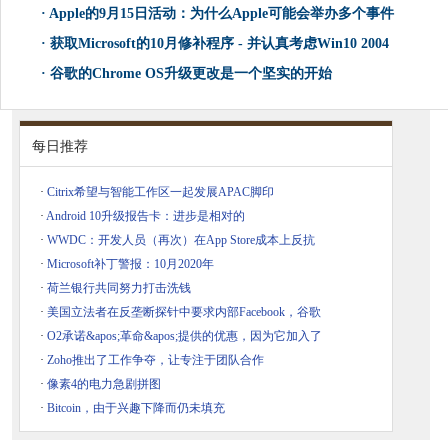
·
Apple的9月15日活动：为什么Apple可能会举办多个事件
·
获取Microsoft的10月修补程序 - 并认真考虑Win10 2004
·
谷歌的Chrome OS升级更改是一个坚实的开始
每日推荐
·
Citrix希望与智能工作区一起发展APAC脚印
·
Android 10升级报告卡：进步是相对的
·
WWDC：开发人员（再次）在App Store成本上反抗
·
Microsoft补丁警报：10月2020年
·
荷兰银行共同努力打击洗钱
·
美国立法者在反垄断探针中要求内部Facebook，谷歌
·
O2承诺&apos;革命&apos;提供的优惠，因为它加入了
·
Zoho推出了工作争夺，让专注于团队合作
·
像素4的电力急剧拼图
·
Bitcoin，由于兴趣下降而仍未填充