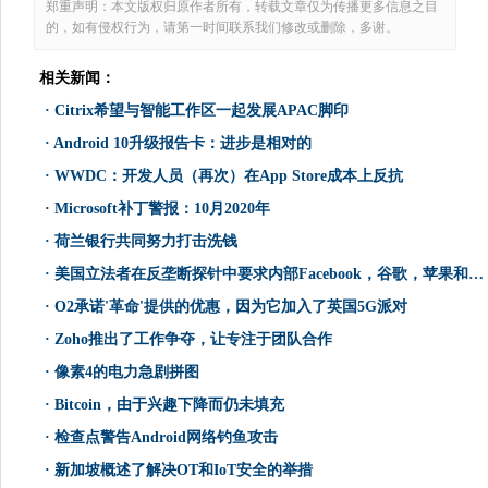
郑重声明：本文版权归原作者所有，转载文章仅为传播更多信息之目
的，如有侵权行为，请第一时间联系我们修改或删除，多谢。
相关新闻：
·
Citrix希望与智能工作区一起发展APAC脚印
·
Android 10升级报告卡：进步是相对的
·
WWDC：开发人员（再次）在App Store成本上反抗
·
Microsoft补丁警报：10月2020年
·
荷兰银行共同努力打击洗钱
·
美国立法者在反垄断探针中要求内部Facebook，谷歌，苹果和亚马逊文件
·
O2承诺'革命'提供的优惠，因为它加入了英国5G派对
·
Zoho推出了工作争夺，让专注于团队合作
·
像素4的电力急剧拼图
·
Bitcoin，由于兴趣下降而仍未填充
·
检查点警告Android网络钓鱼攻击
·
新加坡概述了解决OT和IoT安全的举措