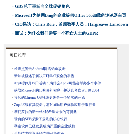
·
GDS总干事转向全球促销角色
·
Microsoft为使用Bing的企业提供Office 365加载的浏览器主页
·
CIO采访：Chris Role，首席数字人员，Hargreaves Lansdown
·
面试：为什么我们需要一个死亡人士的GDPR
每日推荐
·
检查点警告Android网络钓鱼攻击
·
新加坡概述了解决OT和IoT安全的举措
·
Apple的9月15日活动：为什么Apple可能会举办多个事件
·
获取Microsoft的10月修补程序 - 并认真考虑Win10 2004
·
谷歌的Chrome OS升级更改是一个坚实的开始
·
Zopa继续在其使命，将Netflix用户体验应用于银行业
·
摩托罗拉的新razr让我希望未来的可折叠
·
瑞典的SEB探索了云彩的核心银行
·
勒索软件已经发展成为严重的企业威胁
·
长期技术投资必须支持政策改革