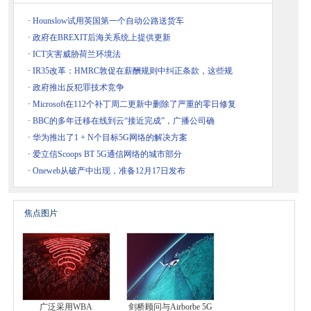
·
Hounslow试用英国第一个自动公路送货车
·
政府在BREXIT后海关系统上提供更新
·
ICT灾害威胁荷兰环境法
·
IR35改革：HMRC敦促在薪酬规则中纠正条款，这些规
·
政府推出反犯罪技术竞争
·
Microsoft在112个补丁周二更新中删除了严重的零日修复
·
BBC的多年迁移在线到云“接近完成”，广播公司确
·
华为推出了1 + N个目标5G网络的解决方案
·
爱立信Scoops BT 5G通信网络的城市部分
·
Oneweb从破产中出现，准备12月17日发布
焦点图片
广泛采用WBA
剑桥顾问与Airborbe 5G