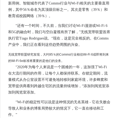
新用例。智能城市代表了Comms行业与Wi-Fi相关的主要垂直用
例，其中56％命名为其顶级目标之一。其次是零售（39％）和
教育或校园网络（39％）。
“还有一个时间，不久前，当我们讨论Wi-Fi漫游或Wi-Fi 6
和5G的融合时，我们与空白凝视有所了解，”无线宽带联盟首席
执行官Tiago Rodrigues说。“现在，这是完全相反的。在Comms
产业中，我们正在看到这些趋势周围的兴奋。
无线宽带联盟研究发现，大约95％的Comms行业相信Wi-Fi 6或即将到来
的Wi-Fi 6e标准将重要的是他们的业务。
“2020年为每个人来说是一个困难的一年，这加强了Wi-Fi
在大流行期间的作用，让每个人都保持联系。在锁定期间，流
量模式从办公室设置不可避免地转移到家庭环境，许多蜂窝和
宽带提供商看到跨越住宅区的流量持续增加，“添加到阅览室添
加到阅览室添加。
“Wi-Fi的稳定性可以说是这种情况的无名英雄 - 它在失败会
导致人和业务的博客局势较大的情况下，它一直在移动和工
作。”