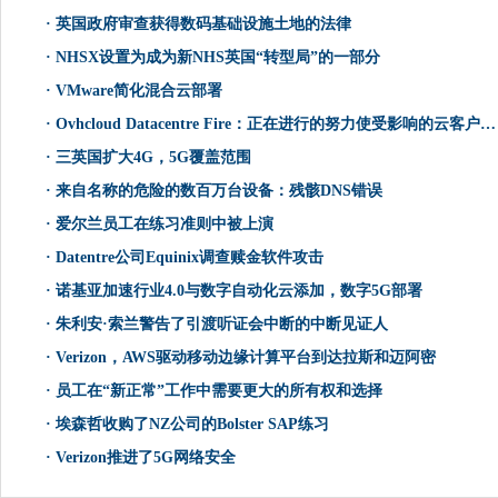
·
英国政府审查获得数码基础设施土地的法律
·
NHSX设置为成为新NHS英国“转型局”的一部分
·
VMware简化混合云部署
·
Ovhcloud Datacentre Fire：正在进行的努力使受影响的云客户返回在线
·
三英国扩大4G，5G覆盖范围
·
来自名称的危险的数百万台设备：残骸DNS错误
·
爱尔兰员工在练习准则中被上演
·
Datentre公司Equinix调查赎金软件攻击
·
诺基亚加速行业4.0与数字自动化云添加，数字5G部署
·
朱利安·索兰警告了引渡听证会中断的中断见证人
·
Verizon，AWS驱动移动边缘计算平台到达拉斯和迈阿密
·
员工在“新正常”工作中需要更大的所有权和选择
·
埃森哲收购了NZ公司的Bolster SAP练习
·
Verizon推进了5G网络安全