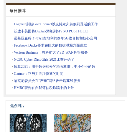
每日推荐
·
Logmein刷新GotoConnect以支持永久转换到灵活的工作
·
沃达丰英国将Digitalk添加到MVNO POSTFOLIO
·
诺基亚赢得了与A1奥地利的多年5G收音机和核心合同
·
Facebook Ducks要求在巨大的数据泄漏方面道歉
·
Verizon Business，思科扩大了SD-WAN托管服务
·
NCSC Cyber​​ Dirst Girls 2021比赛开始了
·
预算2021：用于数据和云的税收救济，中小企业的数
·
Gartner：它努力关注快速的时间
·
哈克尼委员会在“严重”网络攻击后离线服务
·
HMRC警告在自我评估税诈骗中的上升
焦点图片