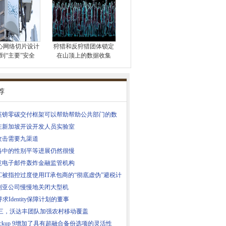
心网络切片设计
狩猎和反狩猎团体锁定
到“主要”安全
在山顶上的数据收集
荐
亿英镑零碳交付框架可以帮助帮助公共部门的数
在新加坡开设开发人员实验室
攻击需要九渠道
络中的性别平等进展仍然很慢
意电子邮件轰炸金融监管机构
C被指控过度使用IT承包商的“彻底虚伪”避税计
利亚公司慢慢地关闭大型机
寻求Identity保障计划的董事
，三，沃达丰团队加强农村移动覆盖
Backup 9增加了具有超融合备份选项的灵活性