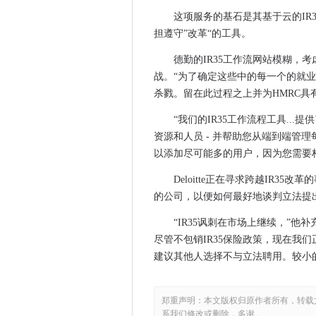
确保英国移动技术多样化所需
这项服务的基石是其基于云的IR35
担遵守”改革“的工具。
用恶意电子邮件轰炸金融监管
戴尔投注继续回家致力于推动P
德勤的IR35工作流网站模糊，考
BT为橡木国家学院提供数据收
战。“为了确定这些中的每一个的就
IR35改革：MPS呼吁政府清
杀戮。留在此过程之上并为HMRC具
HMRC被指控过度使用IT承包
“我们的IR35工作流程工具..
Solarwinds在违规调查中追
资源和人员 - 并帮助您从端到端管
BT连接荷兰外交官
以添加尽可能多的用户，因为您需要
对监控摄像机的攻击警告安全
Deloitte正在寻求跨越IR
澳大利亚公司慢慢地关闭大型
的公司，以便如何最好地谈判立法提出眉毛，
在5G核心网络切片设计中检测到
“IR35讽刺在市场上继续，”
福特使Google更优先的云合
尽管不包销IR35保险政策，现在我
新加坡航空公司供应链攻击最
建议其他人选择不与立法聘用。较小
GDS寻求Identity保障计划的董
狩猎和反狩猎团体锁定在山顶
郑重声明：本文版权归原作者所有，转载
多枢轴产品线到遥控工作
系我们修改或删除，多谢。