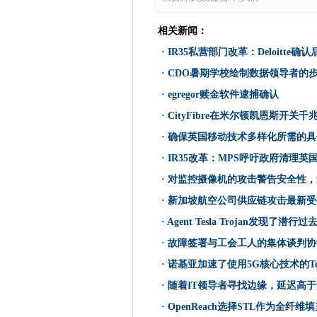
Agent Tesla Trojan发
O2，三，沃达丰团队加强农村
相关新闻：
戴尔在新加坡创新中心投资50
·
IR35私营部门改革：Deloitte确认
NSA无法更多MS交换漏洞
·
CDO暑期学校绘制数据领导者的
故障签署与工会工人的集体谈
·
egregor赎金软件逮捕确认
NetBackup 9增加了具有超
·
CityFibre在米尔顿凯恩斯开
IFS升起单平台云交付，因为它出价
·
确保英国移动技术多样化所需的具
朝鲜国家攻击合法的安全研究
诺基亚加速了使用5G核心技术的Telee
·
IR35改革：MPS呼吁政府清理英
在ISS上的HPE：在太空中，
·
对监控摄像机的攻击警告安全性，
Singtel落在供应链攻击时
·
新加坡航空公司供应链攻击最新受
HMRC标志重新制作，三年的公
·
Agent Tesla Trojan发现了潜
随着IT领导者寻找边缘，延迟
·
故障签署与工会工人的集体谈判协
在政府更新的教育计划中易于
·
诺基亚加速了使用5G核心技术的Teleenet
IR35改革：HMRC否认了“
·
随着IT领导者寻找边缘，延迟高
MAS提供有关减轻供应链威胁
·
OpenReach选择STL作为全纤
OpenReach选择STL作为