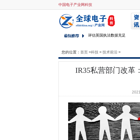
中国电子产业网科技
IR35私营部门改革：Deloitte
£2亿英镑零碳交付框架可以帮
最新的Microsoft结果表明团
评估英国执法数据充足
CDO暑期学校绘制数据领导者
您的位置：
首页
>
华为在新加坡开设开发人员实
科技
>
技术前沿
>
讨论.IO推出移动屏幕分享应
IR35私营部门改革：D
三角形塑造以扩展千兆宽带服
egregor赎金软件逮捕确认
网络攻击需要九渠道
2021
三英国，塔塔队加速5G网络推
IR35私营部门改革：IT承包
CityFibre在米尔顿凯恩斯
在网络中的性别平等进展仍然
三分之二的Cisos表示，他们
AI权力声誉损害保险单