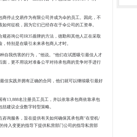
公民权利
确认后4月2021年禁止PSC
包商停止交易作为有限公司并成为伞的员工。因此，不
助帮助公共部门的数据中心变绿
该如何征税，因为它们已经存在于伞公司的工资单。
队和天蓝色的力量
合规咨询公司IR35盾牌的方法，德勤和其他人正在采取
险，特别是在吸引未来承包商人才时。
的步骤
验室
种自我伤害的行为，”他说。“他们在试图吸引最佳人才
用程序，以了解实时体验
后面，更不用说对准备公平对待承包商的竞争对手进行
务
用最佳实践并拥有正确的合同，他们就可以继续吸引最好
出
国有13,888名注册员工员工，并以依靠承包商依靠承包
商警告者警惕不合规的伞形公司
包括建议企业数字转型策略。
开关千兆，名称爱丁堡基础设施领先
重点咨询服务，旨在提供有关如何确保其承包商“在登机/
很慢
中的传入变更的指导下提供私营部门公司的指导私营部
今年将成为网络攻击受害者