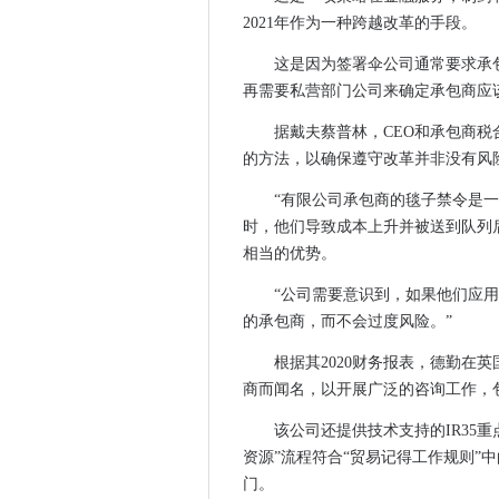
欧盟设定为倾斜AI平衡，支持
2021年作为一种跨越改革的手段。
IR35私营部门改革：Deloitte
这是因为签署伞公司通常要求承
£2亿英镑零碳交付框架可以帮
再需要私营部门公司来确定承包商应
最新的Microsoft结果表明团
据戴夫蔡普林，CEO和承包商税
评估英国执法数据充足
的方法，以确保遵守改革并非没有风
CDO暑期学校绘制数据领导者
华为在新加坡开设开发人员实
“有限公司承包商的毯子禁令是一
讨论.IO推出移动屏幕分享应
时，他们导致成本上升并被送到队列
相当的优势。
三角形塑造以扩展千兆宽带服
egregor赎金软件逮捕确认
“公司需要意识到，如果他们应
网络攻击需要九渠道
的承包商，而不会过度风险。”
三英国，塔塔队加速5G网络推
根据其2020财务报表，德勤在英
IR35私营部门改革：IT承包
商而闻名，以开展广泛的咨询工作，
CityFibre在米尔顿凯恩斯
该公司还提供技术支持的IR35
在网络中的性别平等进展仍然
资源”流程符合“贸易记得工作规则”
三分之二的Cisos表示，他们
门。
AI权力声誉损害保险单