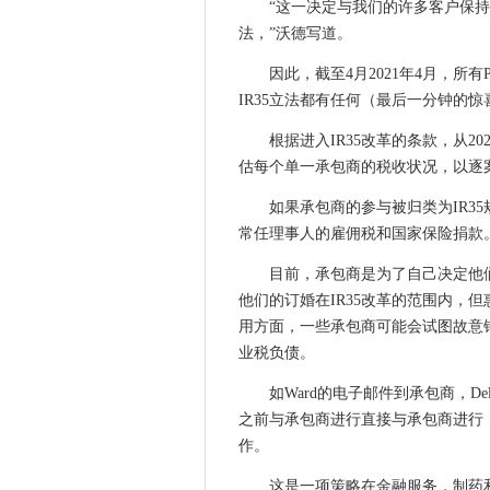
Agent Tesla Trojan发
“这一决定与我们的许多客户保持
O2，三，沃达丰团队加强农村
法，”沃德写道。
戴尔在新加坡创新中心投资50
因此，截至4月2021年4月，所
NSA无法更多MS交换漏洞
IR35立法都有任何（最后一分钟的惊
故障签署与工会工人的集体谈
根据进入IR35改革的条款，从2
NetBackup 9增加了具有超
估每个单一承包商的税收状况，以逐
IFS升起单平台云交付，因为它出价
如果承包商的参与被归类为IR3
朝鲜国家攻击合法的安全研究
常任理事人的雇佣税和国家保险捐款
诺基亚加速了使用5G核心技术的Telee
在ISS上的HPE：在太空中，
目前，承包商是为了自己决定他
Singtel落在供应链攻击时
他们的订婚在IR35改革的范围内，
HMRC标志重新制作，三年的公
用方面，一些承包商可能会试图故意错
业税负债。
随着IT领导者寻找边缘，延迟
在政府更新的教育计划中易于
如Ward的电子邮件到承包商，De
IR35改革：HMRC否认了“
之前与承包商进行直接与承包商进行，要求他
MAS提供有关减轻供应链威胁
作。
OpenReach选择STL作为
这是一项策略在金融服务，制药和