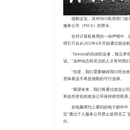
确保英国移动技术多样化所需
用恶意电子邮件轰炸金融监管
德勤证实，其对IR35私营部门改
戴尔投注继续回家致力于推动P
服务公司（PSCS）的禁令。
BT为橡木国家学院提供数据收
IR35改革：MPS呼吁政府清
在对计算机每周的一份声明中，
得它只会从2021年4月开始通过就业
HMRC被指控过度使用IT承包
Solarwinds在违规调查中追
“Deloitte的自由职业者，
BT连接荷兰外交官
说。“这种动态和灵活的人才库对我
对监控摄像机的攻击警告安全
“但是，我们需要确保我们符合政
澳大利亚公司慢慢地关闭大型
意味着这不再是德勤的可行选择。
在5G核心网络切片设计中检测到
“展望未来，我们将通过就业公司聘
福特使Google更优先的云合
和这些变化的就业公司保持密切联系
新加坡航空公司供应链攻击最
GDS寻求Identity保障计划的董
在电脑周刊上看到的电子邮件中，Del
定“通过个人服务公司禁止使用员工”是
狩猎和反狩猎团体锁定在山顶
出。
多枢轴产品线到遥控工作