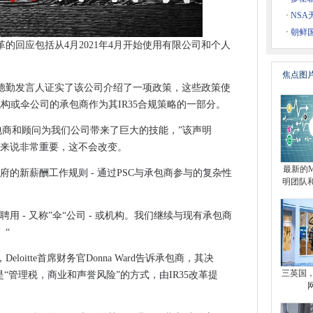
的具体和有针对性的干预措施
·
NS
机构
·
朝鲜
革的回应包括从4月2021年4月开始使用有限公司和个人
C需求
取的数据
焦点图
理英国的“狂野西部”劳动力供应链
德勤发言人证实了该公司介绍了一项政策，这些政策使
机构或伞公司的承包商作为其IR35合规策略的一部分。
商的“彻底虚伪”避税计划的承包商
逐多个引线
独立承包商和顾问为我们公司带来了巨大的技能，”该声明
们来说非常重要，这不会改变。
性，道德规范
最新的Mi
府的新薪酬工作规则 - 通过PSC与承包商参与的复杂性
机
明团队
“主要”安全漏洞
用 - 又称”伞“公司 - 或机构。我们继续与现有承包商
作伙伴进行下一代连接的汽车推送
。“
新受害者
事
oitte首席财务官Donna Ward告诉承包商，其决
三英国，
“管理税，商业和声誉风险”的方式，由IR35改革提
上的数据收集