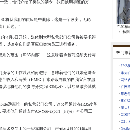
现了潜行过去防御的新方法
一致，他们介绍了类似的禁令 - 我们预期加速的方
移动覆盖
米
有PSC将从我们的供应链中删除，这是一个改变，无论
喜）延迟。“
在5G核
判协议
中检测
021年4月6日开始，媒体到大型私营部门公司将被要求评
融合备份选项的灵活性
案，以确定它们是否应归类为员工进行税务。
ERP Adieu
热门推
5规则的范围（IR35内部），这意味着承包商必须支付与
人员
。
net Cloud Services
·
£2
没有人可以听到你的CPU球迷
们所做的工作以及如何进行，意味着他们的订婚意味着
·
华为
但惠兰收入和海关（HMRC）索赔该制度的自我宣言在滥
·
网络
共云交易AWS价值940万英镑
误地将他们的参与分类为IR35以外，以尽量减少其就
·
在网
·
用恶
高于速度
·
HMR
访问的数字技能培训
loitte远离唯一的私营部门公司，该公司通过在IR35改革
·
澳大
崭露头角”的数据集，这些数据集可以摆脱盗贼球员的伞部门
们通过支付AS-You-export（Paye）伞公司工
·
GDS
的指导
·
O2
全纤维填充的战略合作伙伴
·
Net
技术空间中的一些高调公司，已知在4月2021年4月