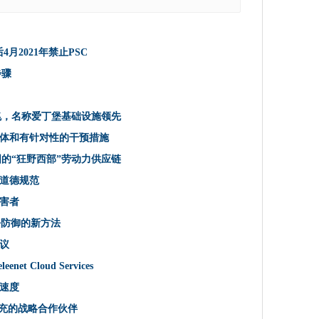
现了潜行过去防御的新方法
移动覆盖
米
后4月2021年禁止PSC
步骤
判协议
融合备份选项的灵活性
关千兆，名称爱丁堡基础设施领先
ERP Adieu
体和有针对性的干预措施
人员
net Cloud Services
国的“狂野西部”劳动力供应链
没有人可以听到你的CPU球迷
道德规范
害者
共云交易AWS价值940万英镑
行过去防御的新方法
高于速度
议
访问的数字技能培训
 Cloud Services
崭露头角”的数据集，这些数据集可以摆脱盗贼球员的伞部门
于速度
的指导
维填充的战略合作伙伴
全纤维填充的战略合作伙伴