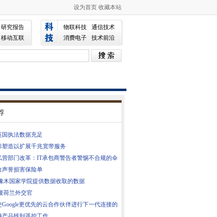
设为首页
收藏本站
研究报告
物联科技
通信技术
移动互联
消费电子
技术前沿
荐
英国执法数据充足
形塑造以扩展千兆宽带服务
5私营部门改革：IT承包商警告者警惕不合规的伞
力声誉损害保险单
为橡木国家学院提供数据收取的数据
连接荷兰外交官
Google更优先的云合作伙伴进行下一代连接的
轴产品线到遥控工作