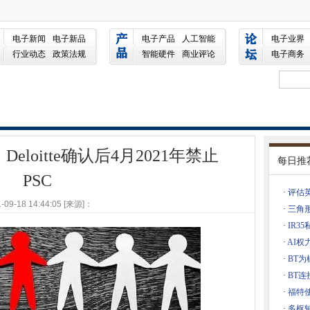
确认后4月2021年禁止PSC
电子新闻
电子新品
电子产品
人工智能
电子业界
助帮助公共部门的数据中心变绿
行业动态
政策法规
智能硬件
商业评论
电子商务
队和天蓝色的力量
的步骤
验室
用程序，以了解实时体验
eloitte确认后4月2021年禁止
务
每日推
PSC
·
评估
-09-18 14:44:05 [来源]：
出
·
三角
·
IR3
商警告者警惕不合规的伞形公司
·
AI权
开关千兆，名称爱丁堡基础设施领先
·
BT
很慢
·
BT
今年将成为网络攻击受害者
·
福特使
·
多枢