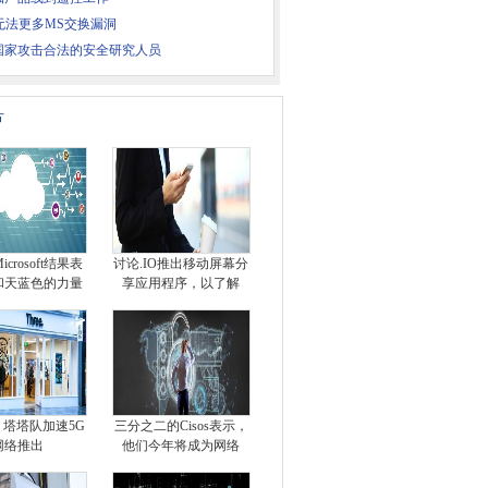
A无法更多MS交换漏洞
国家攻击合法的安全研究人员
片
crosoft结果表
讨论.IO推出移动屏幕分
和天蓝色的力量
享应用程序，以了解
塔塔队加速5G
三分之二的Cisos表示，
网络推出
他们今年将成为网络