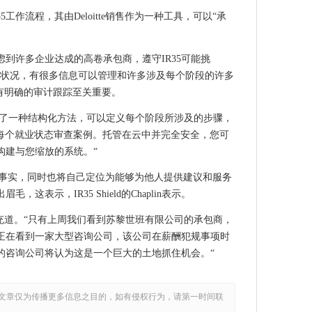
的具体和有针对性的干预措施
工作流程，其由Deloitte销售作为一种工具，可以“承
机构
C需求
虑到许多企业达成的高卷承包商，遵守IR35可能挑
取的数据
业状况，有很多信息可以管理和许多涉及每个阶段的许多
理英国的“狂野西部”劳动力供应链
有明确的审计跟踪至关重要。
商的“彻底虚伪”避税计划的承包商
.提供了一种结构化方法，可以定义每个阶段所涉及的步骤，
逐多个引线
理每个就业状态审查案例。托管在云中并完全安全，您可
构建与您缩放的系统。“
性，道德规范
35改革的事实，同时也将自己定位为能够为他人提供建议和服务
机
这表示，IR35 Shield的Chaplin表示。
“主要”安全漏洞
他补充道。“只有上周我们看到苏黎世班有限公司的承包商，
作伙伴进行下一代连接的汽车推送
们正在看到一家大型咨询公司，该公司在薪酬犯规事项时
新受害者
的咨询公司将认为这是一个巨大的土地抓住机会。“
事
上的数据收集
文章仅为传播更多信息之目的，如有侵权行为，请第一时间联