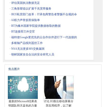
·
评估英国执法数据充足
·
三角形塑造以扩展千兆宽带服务
·
IR35私营部门改革：IT承包商警告者警惕不合规的伞
·
AI权力声誉损害保险单
·
BT为橡木国家学院提供数据收取的数据
·
BT连接荷兰外交官
·
福特使Google更优先的云合作伙伴进行下一代连接的
·
多枢轴产品线到遥控工作
·
NSA无法更多MS交换漏洞
·
朝鲜国家攻击合法的安全研究人员
焦点图片
最新的Microsoft结果表
讨论.IO推出移动屏幕分
明团队和天蓝色的力量
享应用程序，以了解