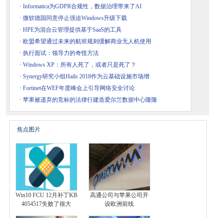
·
Informatica为GDPR合规性，数据治理带来了AI
·
微软德国同意停止强迫Windows升级下载
·
HPE为混合云管理提供基于SaaS的工具
·
欧盟希望通过未来的航班规则缓解商业无人机使用
·
执行面试：领导力的奇怪方法
·
Windows XP：所有人死了，或者只是死了？
·
Synergy研究小组Hails 2018作为云基础设施市场增
·
Fortinet在WEF年度峰会上引导网络安全讨论
·
苹果被遗弃的竞标的法律行建造爱尔兰数据中心隆隆
焦点图片
Win10 FCU 12月补丁KB
高通公司与苹果公司开
4054517失败了很大
设欧洲前线