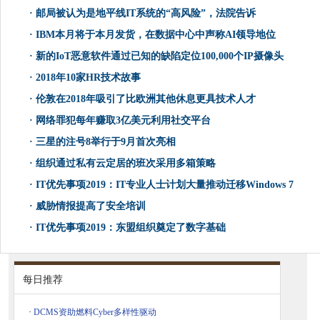
·
邮局被认为是地平线IT系统的“高风险”，法院告诉
·
IBM本月将于本月发货，在数据中心中声称AI领导地位
·
新的IoT恶意软件通过已知的缺陷定位100,000个IP摄像头
·
2018年10家HR技术故事
·
伦敦在2018年吸引了比欧洲其他休息更具技术人才
·
网络罪犯每年赚取3亿美元利用社交平台
·
三星的注号8举行于9月首次亮相
·
组织通过私有云定居的班次采用多箱策略
·
IT优先事项2019：IT专业人士计划大量推动迁移Windows 7
·
威胁情报提高了安全培训
·
IT优先事项2019：东盟组织奠定了数字基础
每日推荐
·
DCMS资助燃料Cyber​​多样性驱动