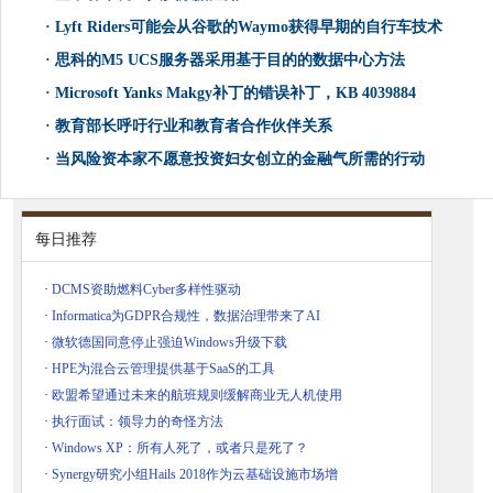
·
Lyft Riders可能会从谷歌的Waymo获得早期的自行车技术
·
思科的M5 UCS服务器采用基于目的的数据中心方法
·
Microsoft Yanks Makgy补丁的错误补丁，KB 4039884
·
教育部长呼吁行业和教育者合作伙伴关系
·
当风险资本家不愿意投资妇女创立的金融气所需的行动
每日推荐
·
DCMS资助燃料Cyber​​多样性驱动
·
Informatica为GDPR合规性，数据治理带来了AI
·
微软德国同意停止强迫Windows升级下载
·
HPE为混合云管理提供基于SaaS的工具
·
欧盟希望通过未来的航班规则缓解商业无人机使用
·
执行面试：领导力的奇怪方法
·
Windows XP：所有人死了，或者只是死了？
·
Synergy研究小组Hails 2018作为云基础设施市场增