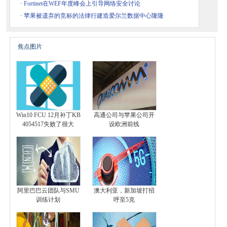
·
Fortinet在WEF年度峰会上引导网络安全讨论
·
苹果被遗弃的竞标的法律行建造爱尔兰数据中心隆隆
焦点图片
Win10 FCU 12月补丁KB
高通公司与苹果公司开
4054517失败了很大
设欧洲前线
阿里巴巴云团队与SMU
澳大利亚，新加坡打招
训练计划
呼至5克