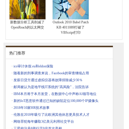
新数据分析工具削减了
Outlook 2010 Babel Patch
OpenReach的以太网交
KB 4011089打破了
VBScript打印
热门推荐
·
ico审计休假.eu和eldon保险
·
随着新的刑事调查来说，Facebook的审查继续占用
·
发薪日贷方通过虚拟仪器将故障排除减少30％
·
邮局被认为是地平线IT系统的“高风险”，法院告诉
·
IBM本月将于本月发货，在数据中心中声称AI领导地位
·
新的IoT恶意软件通过已知的缺陷定位100,000个IP摄像头
·
2018年10家HR技术故事
·
伦敦在2018年吸引了比欧洲其他休息更具技术人才
·
网络罪犯每年赚取3亿美元利用社交平台
·
三星的注号8举行于9月首次亮相